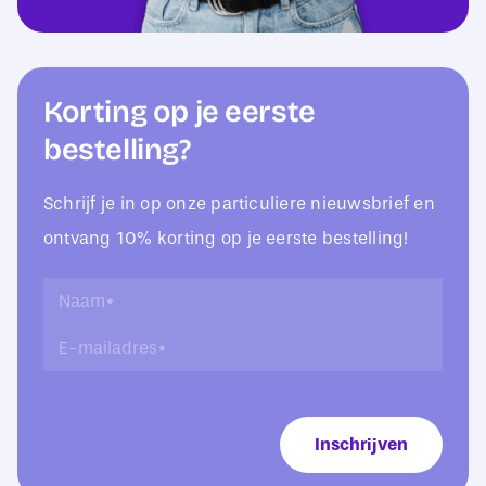
Korting op je eerste
bestelling?
Schrijf je in op onze particuliere nieuwsbrief en
ontvang 10% korting op je eerste bestelling!
N
N
a
a
E
a
a
-
m
m
m
*
*
a
E
i
-
Inschrijven
l
m
a
a
d
i