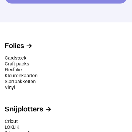
r
l
e
a
s
d
*
r
e
s
Folies
*
Cardstock
Craft packs
Flexfolie
Kleurenkaarten
Startpakketten
Vinyl
Snijplotters
Cricut
LOKLiK
Silhouette Cameo
Siser Juliet en Romeo