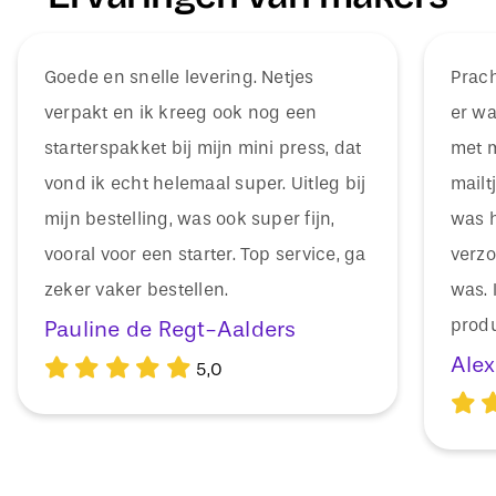
Goede en snelle levering. Netjes
Prach
verpakt en ik kreeg ook nog een
er wa
starterspakket bij mijn mini press, dat
met m
vond ik echt helemaal super. Uitleg bij
mailt
mijn bestelling, was ook super fijn,
was h
vooral voor een starter. Top service, ga
verzo
zeker vaker bestellen.
was. 
produ
Pauline de Regt-Aalders
Alex
5,0