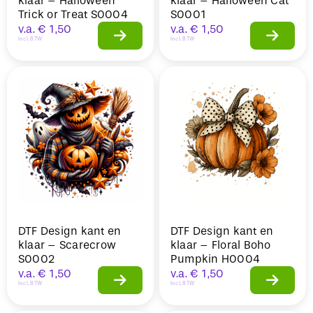
klaar – Halloween
klaar – Halloween Cat
Trick or Treat S0004
S0001
v.a.
€
1,50
v.a.
€
1,50
Incl. BTW
Incl. BTW
DTF Design kant en
DTF Design kant en
klaar – Scarecrow
klaar – Floral Boho
S0002
Pumpkin H0004
v.a.
€
1,50
v.a.
€
1,50
Incl. BTW
Incl. BTW