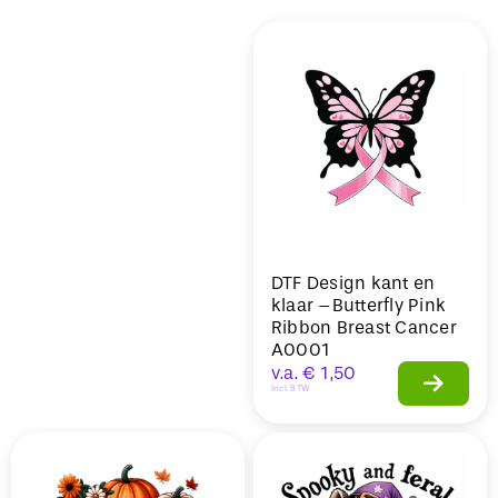
Sale
DTF Design kant en
klaar –Butterfly Pink
Ribbon Breast Cancer
A0001
v.a.
€
1,50
Incl. BTW