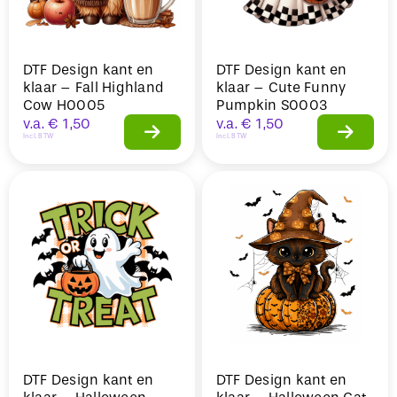
DTF Design kant en
DTF Design kant en
klaar – Fall Highland
klaar – Cute Funny
Cow H0005
Pumpkin S0003
v.a.
€
1,50
v.a.
€
1,50
Incl. BTW
Incl. BTW
DTF Design kant en
DTF Design kant en