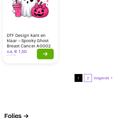
DTF Design kant en
klaar –Spooky Ghost
Breast Cancer A0002
v.a.
€
1,50
Incl. BTW
1
2
Volgende
Folies