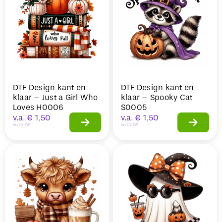
DTF Design kant en
DTF Design kant en
klaar – Just a Girl Who
klaar – Spooky Cat
Loves H0006
S0005
v.a.
€
1,50
v.a.
€
1,50
Incl. BTW
Incl. BTW