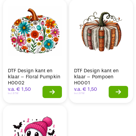
DTF Design kant en
DTF Design kant en
klaar – Floral Pumpkin
klaar – Pompoen
H0002
H0001
v.a.
€
1,50
v.a.
€
1,50
Incl. BTW
Incl. BTW