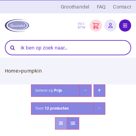
Ga
Groothandel
FAQ
Contact
naar
inhoud
Incl.
BTW
Toggl
Navig
Folies
Zoeken
naar:
Snijplotters
Home
>
pumpkin
Transferpersen
Sublimatie
Sorteer op
Prijs
Blanco Textiel
Toon
12 producten
Hobby Artikelen
DTF Transfers