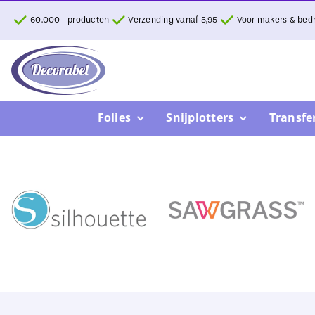
Ga
60.000+ producten
Verzending vanaf 5,95
Voor makers & bedr
naar
inhoud
Folies
Snijplotters
Transfe