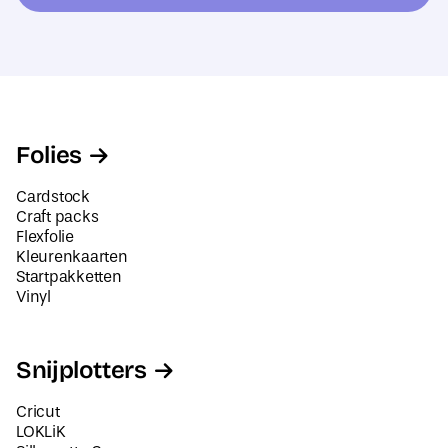
e
s
*
Folies
Cardstock
Craft packs
Flexfolie
Kleurenkaarten
Startpakketten
Vinyl
Snijplotters
Cricut
LOKLiK
Silhouette Cameo
Siser Juliet en Romeo