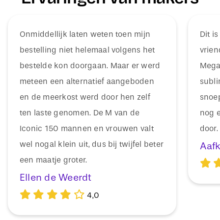
Onmiddellijk laten weten toen mijn
Dit i
bestelling niet helemaal volgens het
vrien
bestelde kon doorgaan. Maar er werd
Mega 
meteen een alternatief aangeboden
subli
en de meerkost werd door hen zelf
snoep
ten laste genomen. De M van de
nog e
Iconic 150 mannen en vrouwen valt
door.
wel nogal klein uit, dus bij twijfel beter
Aaf
een maatje groter.
Ellen de Weerdt
4,0