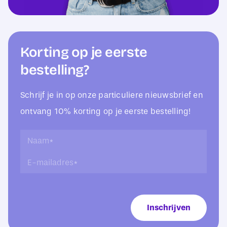
Korting op je eerste
bestelling?
Schrijf je in op onze particuliere nieuwsbrief en
ontvang 10% korting op je eerste bestelling!
L
N
a
a
E
y
a
-
-
m
m
o
*
a
u
i
t
Inschrijven
l
*
a
*
d
r