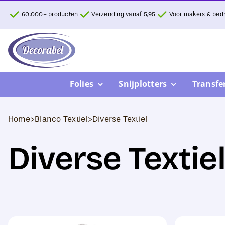
Ga
60.000+ producten
Verzending vanaf 5,95
Voor makers & bedr
naar
inhoud
Folies
Snijplotters
Transfe
Home
>
Blanco Textiel
>
Diverse Textiel
Diverse Textie