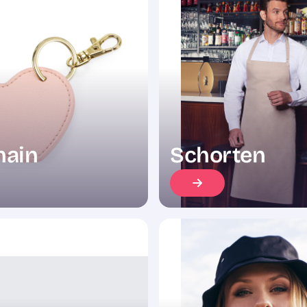
hain
Schorten