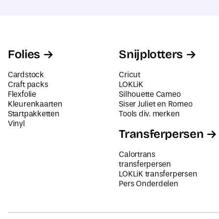
Folies
Snijplotters
Cardstock
Cricut
Craft packs
LOKLiK
Flexfolie
Silhouette Cameo
Kleurenkaarten
Siser Juliet en Romeo
Startpakketten
Tools div. merken
Vinyl
Transferpersen
Calortrans
transferpersen
LOKLiK transferpersen
Pers Onderdelen