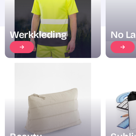
Werkkleding
No La