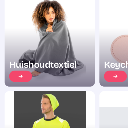
Huishoudtextiel
Keyc