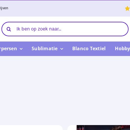
ijven
Zoeken
naar:
rpersen
Sublimatie
Blanco Textiel
Hobby
l