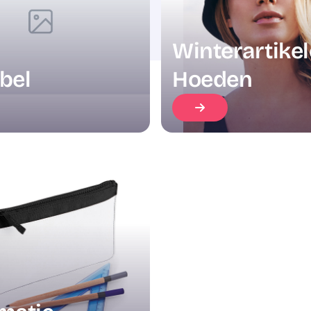
Winterartike
bel
Hoeden