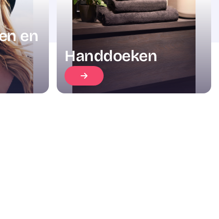
len en
Handdoeken