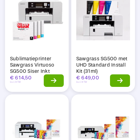
Sale
Sublimatieprinter
Sawgrass SG500 met
Sawgrass Virtuoso
UHD Standard Install
SG500 Siser Inkt
Kit (31ml)
€
614,50
€
649,00
Incl. BTW
Incl. BTW