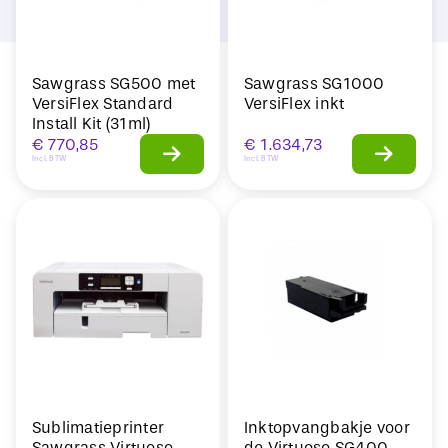
Sawgrass SG500 met
Sawgrass SG1000
VersiFlex Standard
VersiFlex inkt
Install Kit (31ml)
€
770,85
€
1.634,73
Incl. BTW
Incl. BTW
Sublimatieprinter
Inktopvangbakje voor
Sawgrass Virtuoso
de Virtuoso SG400,