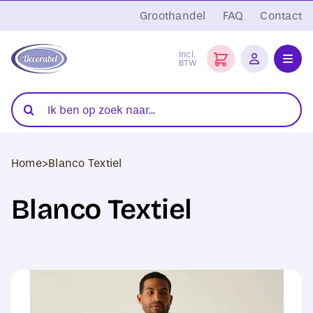
Ga
Groothandel
FAQ
Contact
naar
inhoud
Incl.
BTW
Toggl
Navig
Folies
Zoeken
naar:
Snijplotters
Home
>
Blanco Textiel
Transferpersen
Blanco Textiel
Sublimatie
Blanco Textiel
Hobby Artikelen
DTF Transfers