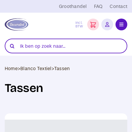
Ga
Groothandel
FAQ
Contact
naar
inhoud
Incl.
BTW
Toggl
Navig
Folies
Zoeken
naar:
Snijplotters
Home
>
Blanco Textiel
>
Tassen
Transferpersen
Tassen
Sublimatie
Blanco Textiel
Hobby Artikelen
DTF Transfers