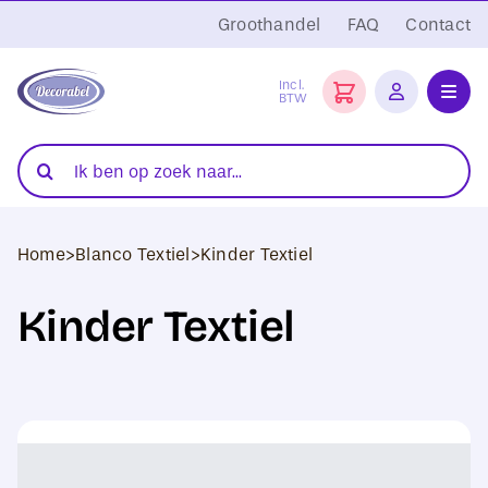
Ga
Groothandel
FAQ
Contact
naar
inhoud
Incl.
BTW
Toggl
Navig
Folies
Zoeken
naar:
Snijplotters
Home
>
Blanco Textiel
>
Kinder Textiel
Transferpersen
Kinder Textiel
Sublimatie
Blanco Textiel
Hobby Artikelen
DTF Transfers