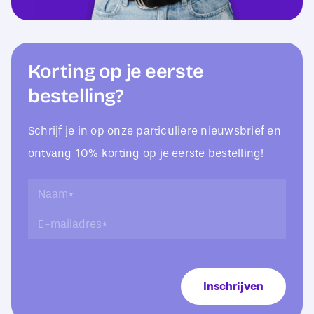
Korting op je eerste
bestelling?
Schrijf je in op onze particuliere nieuwsbrief en
ontvang 10% korting op je eerste bestelling!
N
N
a
a
E
a
a
-
m
m
m
*
*
a
L
i
a
Inschrijven
l
y
a
-
d
o
r
u