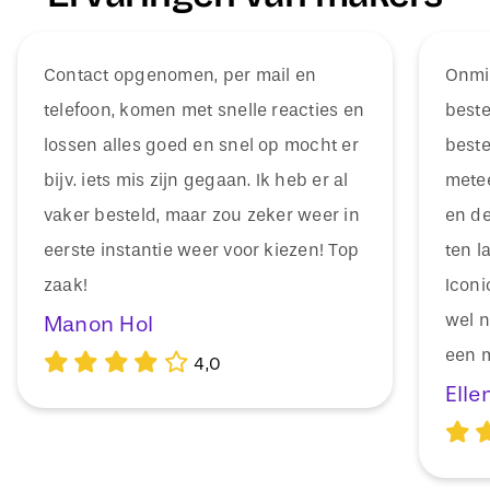
Contact opgenomen, per mail en
Onmid
telefoon, komen met snelle reacties en
beste
lossen alles goed en snel op mocht er
beste
bijv. iets mis zijn gegaan. Ik heb er al
mete
vaker besteld, maar zou zeker weer in
en de
eerste instantie weer voor kiezen! Top
ten l
zaak!
Icon
wel n
Manon Hol
een m
4,0
Elle