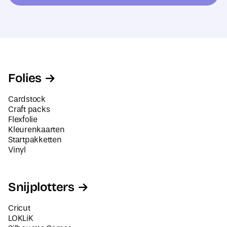
e
t
s
*
Folies
Cardstock
Craft packs
Flexfolie
Kleurenkaarten
Startpakketten
Vinyl
Snijplotters
Cricut
LOKLiK
Silhouette Cameo
Siser Juliet en Romeo