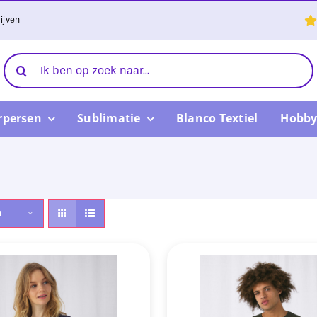
ijven
Zoeken
naar:
rpersen
Sublimatie
Blanco Textiel
Hobby
n