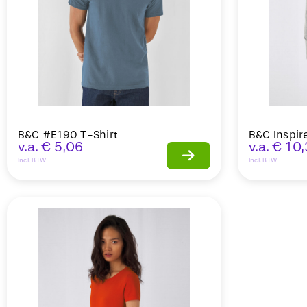
B&C #E190 T-Shirt
B&C Inspir
v.a.
€
5,06
v.a.
€
10,
Incl. BTW
Incl. BTW