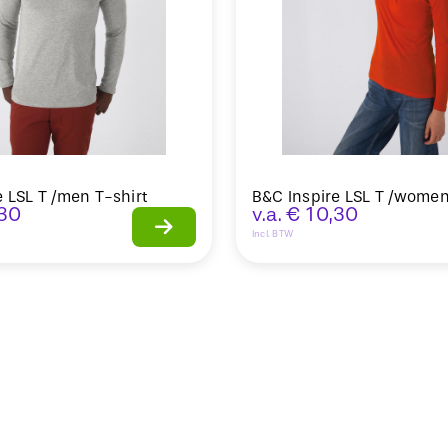
e LSL T /men T-shirt
B&C Inspire LSL T /women
30
v.a.
€
10,30
Incl. BTW