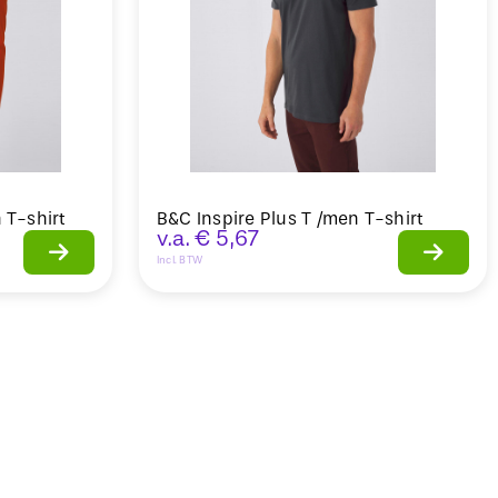
 T-shirt
B&C Inspire Plus T /men T-shirt
v.a.
€
5,67
Incl. BTW