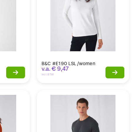
B&C #E190 LSL /women
v.a.
€
9,47
Incl. BTW