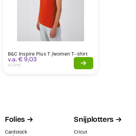
B&C Inspire Plus T /women T-shirt
v.a.
€
9,03
Incl. BTW
Folies
Snijplotters
Cardstock
Cricut