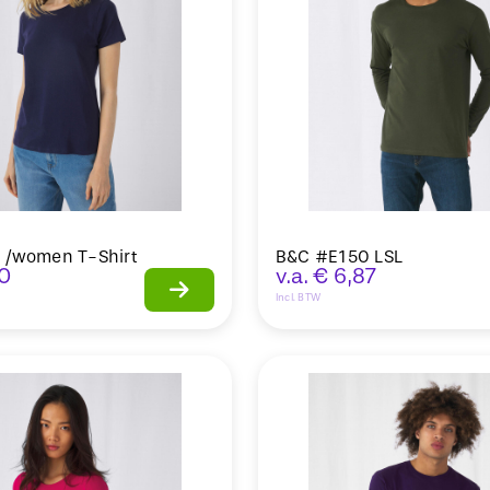
 /women T-Shirt
B&C #E150 LSL
0
v.a.
€
6,87
Incl. BTW