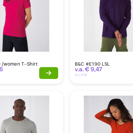
 /women T-Shirt
B&C #E190 LSL
6
v.a.
€
9,47
Incl. BTW