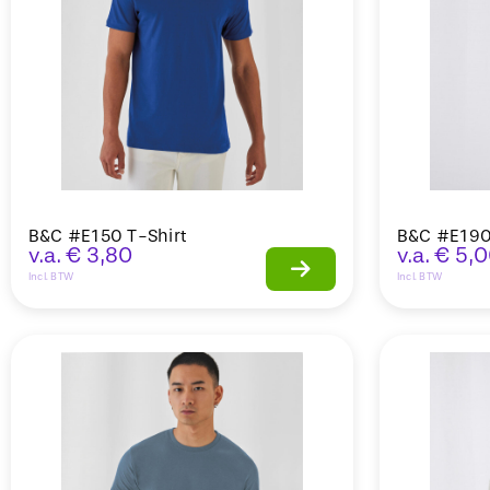
B&C #E150 T-Shirt
B&C #E190
v.a.
€
3,80
v.a.
€
5,0
Incl. BTW
Incl. BTW