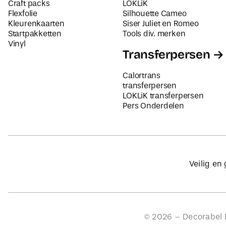
Craft packs
LOKLiK
Flexfolie
Silhouette Cameo
Kleurenkaarten
Siser Juliet en Romeo
Startpakketten
Tools div. merken
Vinyl
Transferpersen
Calortrans
transferpersen
LOKLiK transferpersen
Pers Onderdelen
Veilig en
©
2026
– Decorabel B