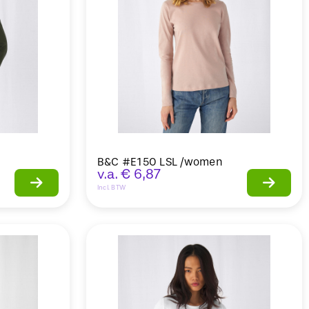
B&C #E150 LSL /women
v.a.
€
6,87
Incl. BTW