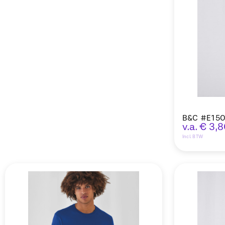
B&C #E150
v.a.
€
3,8
Incl. BTW