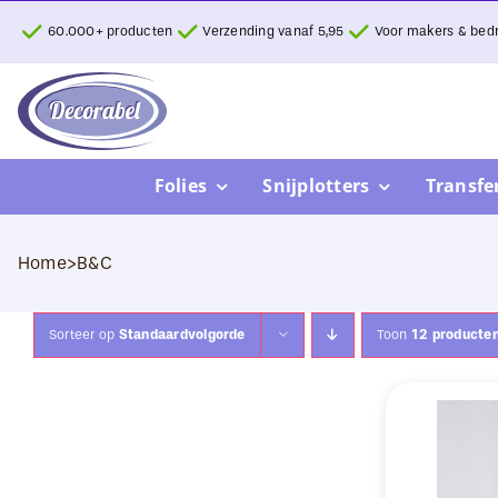
Ga
60.000+ producten
Verzending vanaf 5,95
Voor makers & bedr
naar
inhoud
Folies
Snijplotters
Transfe
Home
>
B&C
Sorteer op
Standaardvolgorde
Toon
12 producte