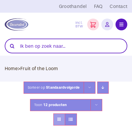
Ga
Groothandel
FAQ
Contact
naar
inhoud
Incl.
BTW
Toggl
Navig
Folies
Zoeken
naar:
Snijplotters
Home
>
Fruit of the Loom
Transferpersen
Sublimatie
Sorteer op
Standaardvolgorde
Blanco Textiel
Toon
12 producten
Hobby Artikelen
DTF Transfers