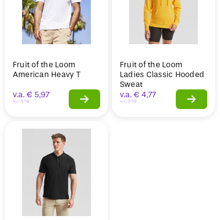
Fruit of the Loom
Fruit of the Loom
American Heavy T
Ladies Classic Hooded
Sweat
v.a.
€
5,97
v.a.
€
4,77
Incl. BTW
Incl. BTW