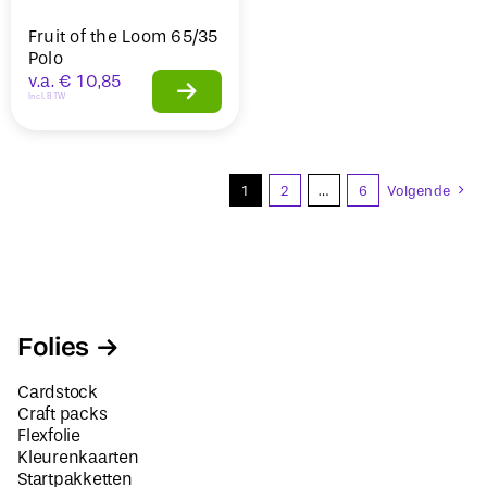
Fruit of the Loom 65/35
Polo
v.a.
€
10,85
Incl. BTW
1
2
…
6
Volgende
Folies
Cardstock
Craft packs
Flexfolie
Kleurenkaarten
Startpakketten