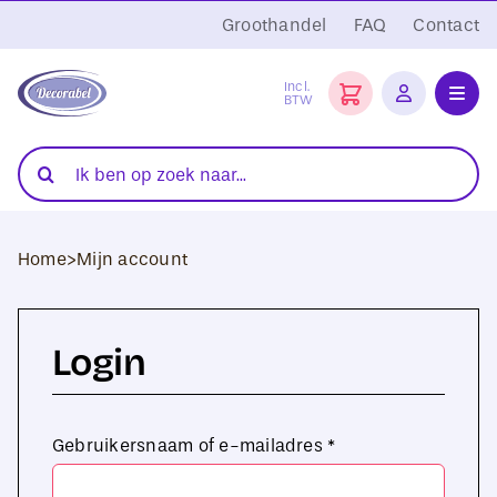
Ga
Groothandel
FAQ
Contact
naar
inhoud
Incl.
BTW
Toggl
Navig
Folies
Zoeken
naar:
Snijplotters
Home
>
Mijn account
Transferpersen
Sublimatie
Login
Blanco Textiel
Hobby Artikelen
Vereist
Gebruikersnaam of e-mailadres
*
DTF Transfers