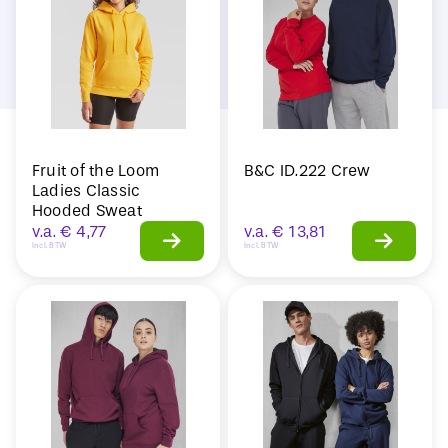
Fruit of the Loom
B&C ID.222 Crew
Ladies Classic
Hooded Sweat
v.a.
€
4,77
v.a.
€
13,81
Incl. BTW
Incl. BTW