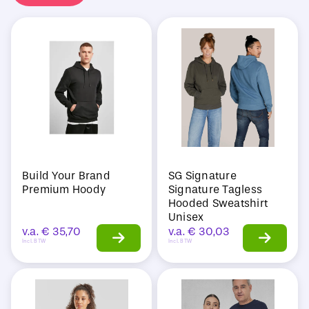
Sale
Build Your Brand
SG Signature
Premium Hoody
Signature Tagless
Hooded Sweatshirt
Unisex
v.a.
€
35,70
v.a.
€
30,03
Incl. BTW
Incl. BTW