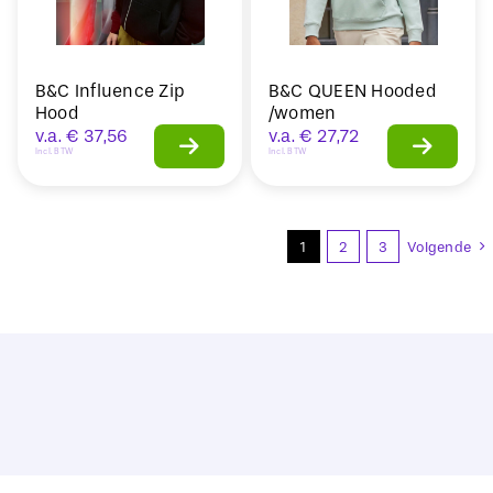
B&C Influence Zip
B&C QUEEN Hooded
Hood
/women
v.a.
€
37,56
v.a.
€
27,72
Incl. BTW
Incl. BTW
1
2
3
Volgende