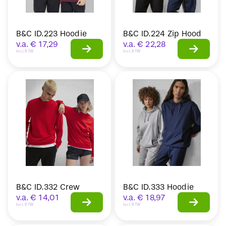
B&C ID.223 Hoodie
B&C ID.224 Zip Hood
v.a.
€
17,29
v.a.
€
22,28
Incl. BTW
Incl. BTW
B&C ID.332 Crew
B&C ID.333 Hoodie
v.a.
€
14,01
v.a.
€
18,97
Incl. BTW
Incl. BTW