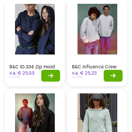
B&C ID.334 Zip Hood
B&C Influence Crew
v.a.
€
25,53
v.a.
€
25,23
Incl. BTW
Incl. BTW