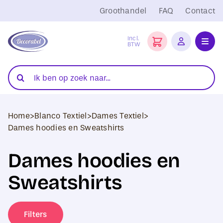
Ga
Groothandel
FAQ
Contact
naar
inhoud
Incl.
BTW
Toggl
Navig
Folies
Zoeken
naar:
Snijplotters
Home
>
Blanco Textiel
>
Dames Textiel
>
Transferpersen
Dames hoodies en Sweatshirts
Sublimatie
Dames hoodies en
Blanco Textiel
Sweatshirts
Hobby Artikelen
Filters
DTF Transfers