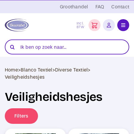
Ga
Groothandel
FAQ
Contact
naar
inhoud
Incl.
BTW
Toggl
Navig
Folies
Zoeken
naar:
Snijplotters
Home
>
Blanco Textiel
>
Diverse Textiel
>
Transferpersen
Veiligheidshesjes
Sublimatie
Veiligheidshesjes
Blanco Textiel
Filters
Hobby Artikelen
DTF Transfers