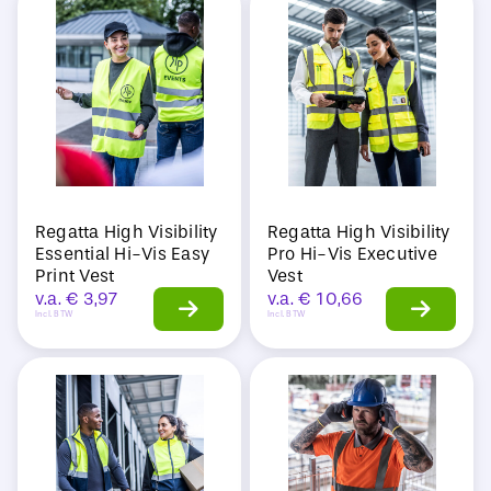
Sale
Regatta High Visibility
Regatta High Visibility
Essential Hi-Vis Easy
Pro Hi-Vis Executive
Print Vest
Vest
v.a.
€
3,97
v.a.
€
10,66
Incl. BTW
Incl. BTW