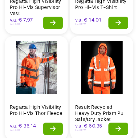
Regatta High Visibility
Regatta High Visibility
Pro Hi-Vis Supervisor
Pro Hi-Vis T-Shirt
Vest
v.a.
€
7,97
v.a.
€
14,01
Incl. BTW
Incl. BTW
Regatta High Visibility
Result Recycled
Pro Hi-Vis Thor Fleece
Heavy Duty Prism Pu
Safe/Dry Jacket
v.a.
€
36,14
v.a.
€
60,35
Incl. BTW
Incl. BTW