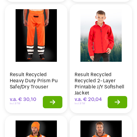
Result Recycled
Result Recycled
Heavy Duty Prism Pu
Recycled 2-Layer
Safe/Dry Trouser
Printable J/Y Softshell
Jacket
v.a.
€
30,10
v.a.
€
20,04
Incl. BTW
Incl. BTW