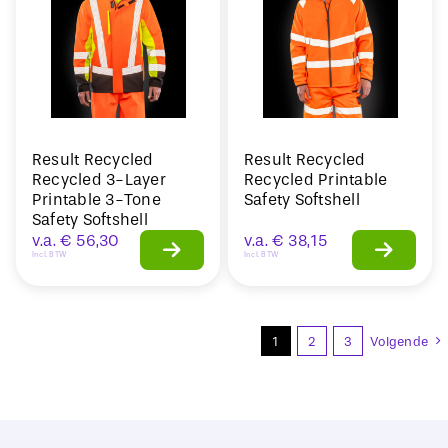
Result Recycled
Result Recycled
Recycled 3-Layer
Recycled Printable
Printable 3-Tone
Safety Softshell
Safety Softshell
v.a.
€
56,30
v.a.
€
38,15
Incl. BTW
Incl. BTW
1
2
3
Volgende