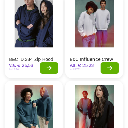
B&C ID.334 Zip Hood
B&C Influence Crew
v.a.
€
25,53
v.a.
€
25,23
Incl. BTW
Incl. BTW