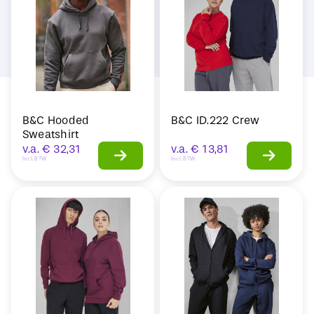
B&C Hooded
B&C ID.222 Crew
Sweatshirt
v.a.
€
32,31
v.a.
€
13,81
Incl. BTW
Incl. BTW