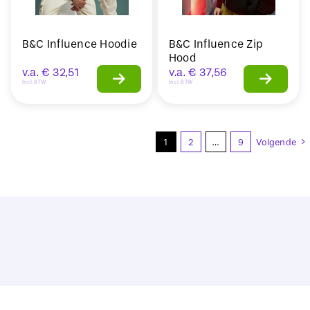
B&C Influence Hoodie
B&C Influence Zip
Hood
v.a.
€
32,51
v.a.
€
37,56
Incl. BTW
Incl. BTW
1
2
…
9
Volgende