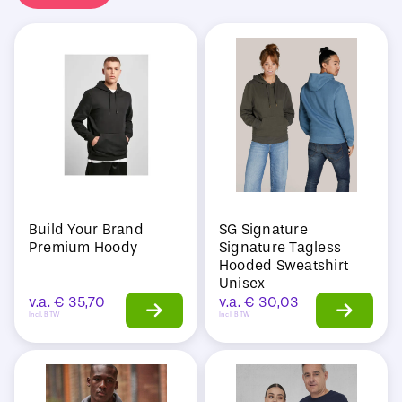
Sale
Build Your Brand
SG Signature
Premium Hoody
Signature Tagless
Hooded Sweatshirt
Unisex
v.a.
€
35,70
v.a.
€
30,03
Incl. BTW
Incl. BTW