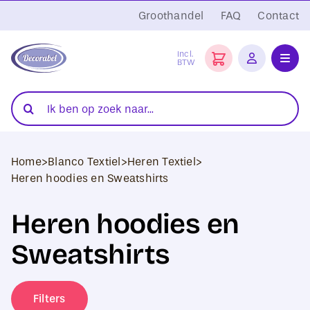
Ga
Groothandel
FAQ
Contact
naar
inhoud
Incl.
BTW
Toggl
Navig
Folies
Zoeken
naar:
Snijplotters
Home
>
Blanco Textiel
>
Heren Textiel
>
Transferpersen
Heren hoodies en Sweatshirts
Sublimatie
Heren hoodies en
Blanco Textiel
Sweatshirts
Hobby Artikelen
Filters
DTF Transfers