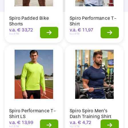
Spiro Padded Bike
Spiro Performance T-
Shorts
Shirt
v.a.
€
33,72
v.a.
€
11,97
Incl. BTW
Incl. BTW
Spiro Performance T-
Spiro Spiro Men’s
Shirt LS
Dash Training Shirt
v.a.
€
13,99
v.a.
€
4,72
Incl. BTW
Incl. BTW