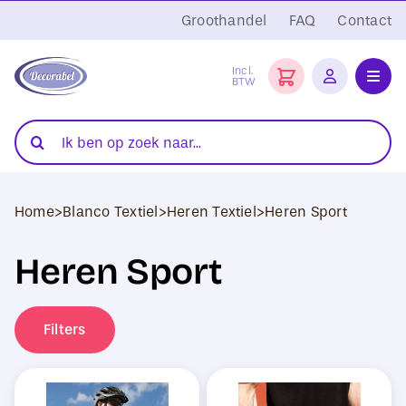
Ga
Groothandel
FAQ
Contact
naar
inhoud
Incl.
BTW
Toggl
Navig
Folies
Zoeken
naar:
Snijplotters
Home
>
Blanco Textiel
>
Heren Textiel
>
Heren Sport
Transferpersen
Heren Sport
Sublimatie
Blanco Textiel
Filters
Hobby Artikelen
DTF Transfers