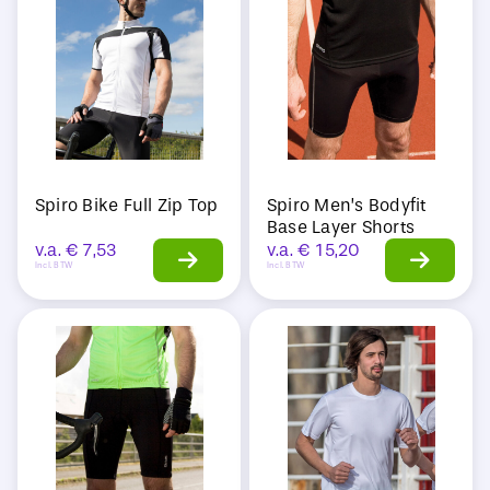
Sale
Spiro Bike Full Zip Top
Spiro Men’s Bodyfit
Base Layer Shorts
v.a.
€
7,53
v.a.
€
15,20
Incl. BTW
Incl. BTW