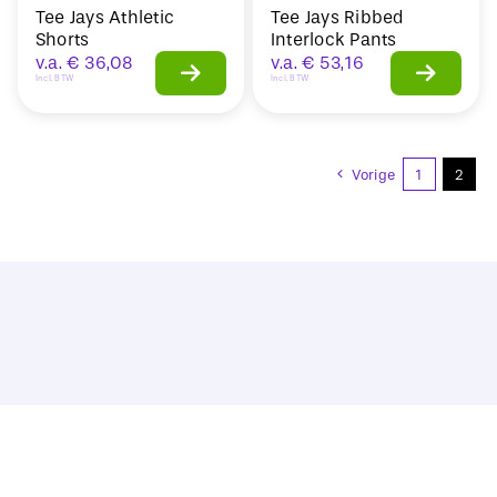
Tee Jays Athletic
Tee Jays Ribbed
Shorts
Interlock Pants
v.a.
€
36,08
v.a.
€
53,16
Incl. BTW
Incl. BTW
Vorige
1
2