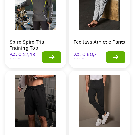
Spiro Spiro Trial
Tee Jays Athletic Pants
Training Top
v.a.
€
27,43
v.a.
€
50,71
Incl. BTW
Incl. BTW