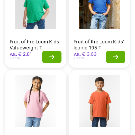
Fruit of the Loom Kids
Fruit of the Loom Kids’
Valueweight T
Iconic 195 T
v.a.
€
2,81
v.a.
€
3,63
Incl. BTW
Incl. BTW