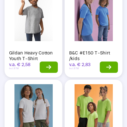
Sale
Gildan Heavy Cotton
B&C #E150 T-Shirt
Youth T-Shirt
/kids
v.a.
€
2,58
v.a.
€
2,83
Incl. BTW
Incl. BTW