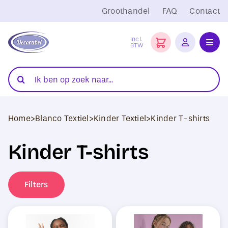
Ga
Groothandel
FAQ
Contact
naar
inhoud
Incl.
BTW
Toggl
Navig
Folies
Zoeken
naar:
Snijplotters
Home
>
Blanco Textiel
>
Kinder Textiel
>
Kinder T-shirts
Transferpersen
Kinder T-shirts
Sublimatie
Blanco Textiel
Filters
Hobby Artikelen
DTF Transfers