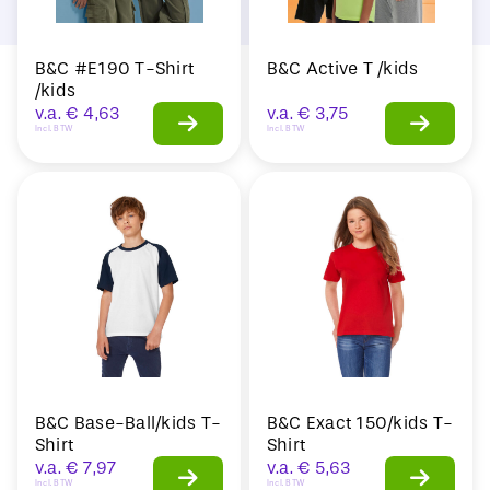
B&C #E190 T-Shirt
B&C Active T /kids
/kids
v.a.
€
4,63
v.a.
€
3,75
Incl. BTW
Incl. BTW
B&C Base-Ball/kids T-
B&C Exact 150/kids T-
Shirt
Shirt
v.a.
€
7,97
v.a.
€
5,63
Incl. BTW
Incl. BTW