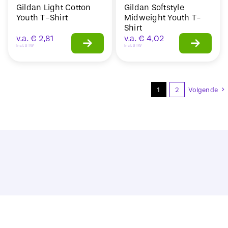
Gildan Light Cotton
Gildan Softstyle
Youth T-Shirt
Midweight Youth T-
Shirt
v.a.
€
2,81
v.a.
€
4,02
Incl. BTW
Incl. BTW
1
2
Volgende