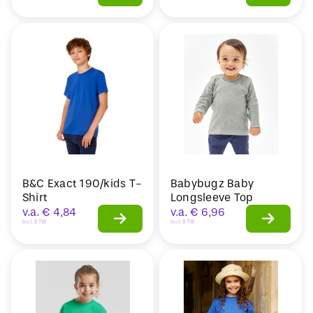
B&C Exact 190/kids T-
Babybugz Baby
Shirt
Longsleeve Top
v.a.
€
4,84
v.a.
€
6,96
Incl. BTW
Incl. BTW