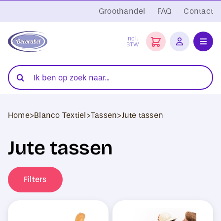
Ga
Groothandel
FAQ
Contact
naar
inhoud
Incl.
BTW
Toggl
Navig
Folies
Zoeken
naar:
Snijplotters
Home
>
Blanco Textiel
>
Tassen
>
Jute tassen
Transferpersen
Jute tassen
Sublimatie
Blanco Textiel
Filters
Hobby Artikelen
DTF Transfers