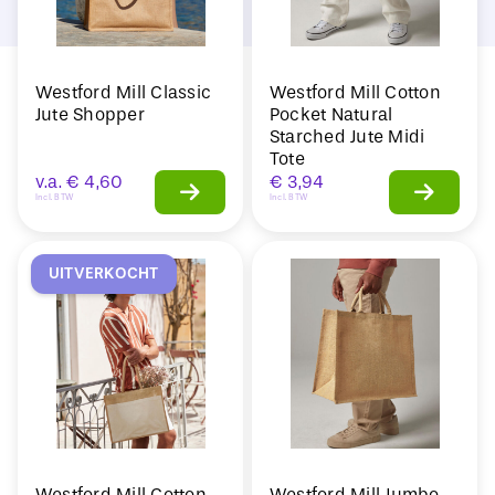
Westford Mill Classic
Westford Mill Cotton
Jute Shopper
Pocket Natural
Starched Jute Midi
Tote
v.a.
€
4,60
€
3,94
Incl. BTW
Incl. BTW
UITVERKOCHT
Westford Mill Cotton
Westford Mill Jumbo