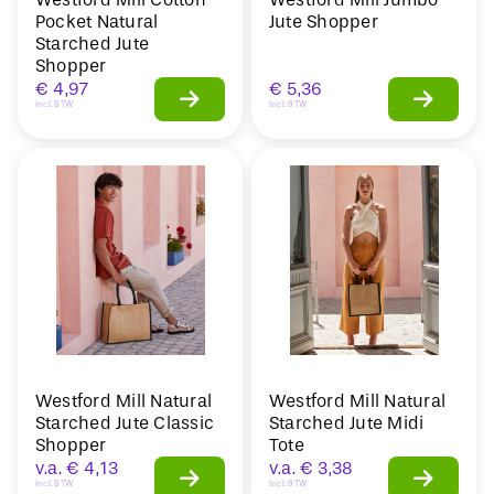
Pocket Natural
Jute Shopper
Starched Jute
Shopper
€
4,97
€
5,36
Incl. BTW
Incl. BTW
Westford Mill Natural
Westford Mill Natural
Starched Jute Classic
Starched Jute Midi
Shopper
Tote
v.a.
€
4,13
v.a.
€
3,38
Incl. BTW
Incl. BTW