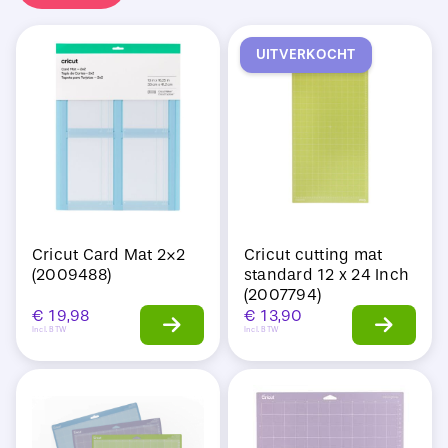
Sale
UITVERKOCHT
Cricut Card Mat 2×2
Cricut cutting mat
(2009488)
standard 12 x 24 Inch
(2007794)
€
19,98
€
13,90
Incl. BTW
Incl. BTW