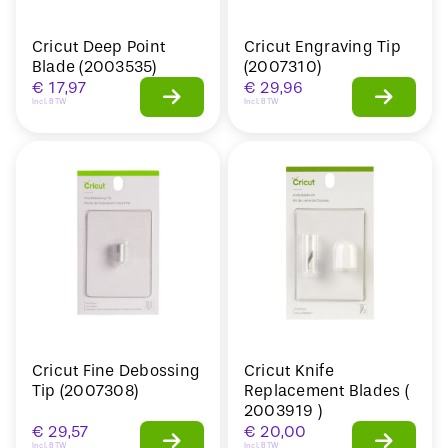
Cricut Deep Point
Cricut Engraving Tip
Blade (2003535)
(2007310)
€
17,97
€
29,96
Incl. BTW
Incl. BTW
Cricut Fine Debossing
Cricut Knife
Tip (2007308)
Replacement Blades (
2003919 )
€
29,57
€
20,00
Incl. BTW
Incl. BTW