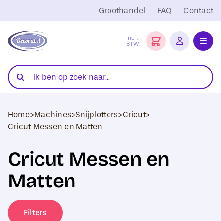
Ga
Groothandel
FAQ
Contact
naar
inhoud
Incl.
BTW
Toggl
Navig
Folies
Zoeken
naar:
Snijplotters
Home
>
Machines
>
Snijplotters
>
Cricut
>
Transferpersen
Cricut Messen en Matten
Sublimatie
Cricut Messen en
Blanco Textiel
Matten
Hobby Artikelen
Filters
DTF Transfers