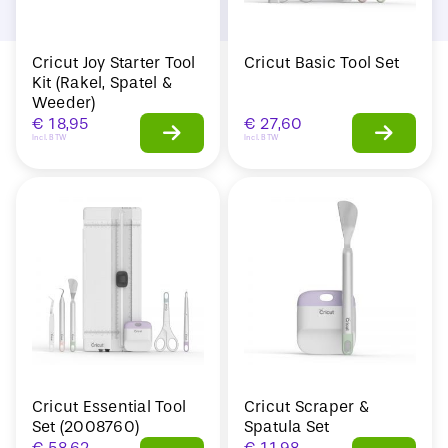
Cricut Joy Starter Tool
Cricut Basic Tool Set
Kit (Rakel, Spatel &
Weeder)
€
18,95
€
27,60
Incl. BTW
Incl. BTW
Cricut Essential Tool
Cricut Scraper &
Set (2008760)
Spatula Set
€
58,62
€
11,98