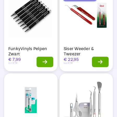
Sale
FunkyVinyls Pelpen
Siser Weeder &
Zwart
Tweezer
€
7,99
€
22,95
Incl. BTW
Incl. BTW