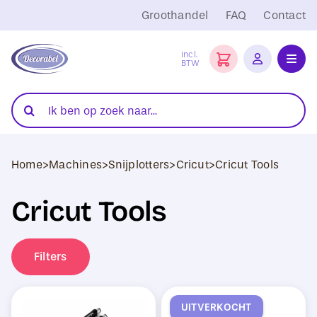
Ga
Groothandel
FAQ
Contact
naar
inhoud
Incl.
BTW
Toggl
Navig
Folies
Zoeken
naar:
Snijplotters
Home
>
Machines
>
Snijplotters
>
Cricut
>
Cricut Tools
Transferpersen
Cricut Tools
Sublimatie
Blanco Textiel
Filters
Hobby Artikelen
UITVERKOCHT
DTF Transfers