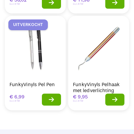
Incl. BTW
Incl. BTW
UITVERKOCHT
FunkyVinyls Pel Pen
FunkyVinyls Pelhaak
met ledverlichting
€
6,99
€
9,95
Incl. BTW
Incl. BTW