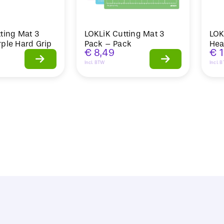
ting Mat 3
LOKLiK Cutting Mat 3
LOK
ple Hard Grip
Pack – Pack
Hea
€
8,49
€
1
Incl. BTW
Incl. 