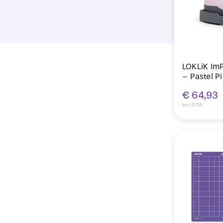
LOKLiK ImP
– Pastel P
€
64,93
Incl. BTW