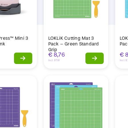
ress™ Mini 3
LOKLiK Cutting Mat 3
LOK
ink
Pack – Green Standard
Pac
Grip
€
8,76
€
8
Incl. BTW
Incl. 