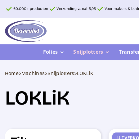
Ga
60.000+ producten
Verzending vanaf 5,95
Voor makers & bedr
naar
inhoud
Folies
Snijplotters
Transfe
Home
>
Machines
>
Snijplotters
>
LOKLiK
LOKLiK
UITVERK