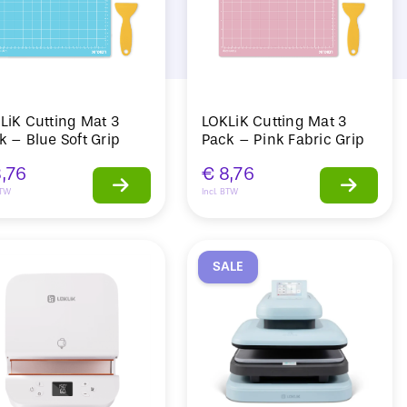
LiK Cutting Mat 3
LOKLiK Cutting Mat 3
k – Blue Soft Grip
Pack – Pink Fabric Grip
,76
€
8,76
BTW
Incl. BTW
SALE