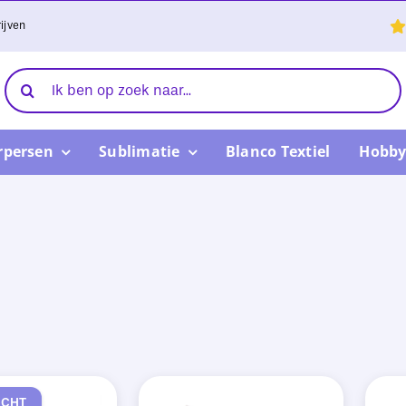
ijven
Zoeken
naar:
rpersen
Sublimatie
Blanco Textiel
Hobby
OCHT