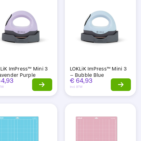
LiK ImPress™ Mini 3
LOKLiK ImPress™ Mini 3
avender Purple
– Bubble Blue
4,93
€
64,93
BTW
Incl. BTW