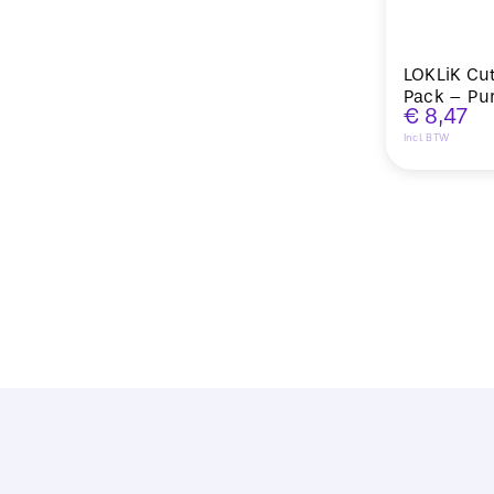
LOKLiK Cut
Pack – Pur
€
8,47
Incl. BTW