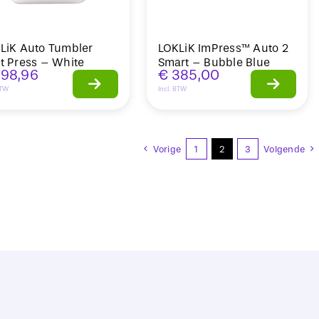
LiK Auto Tumbler
LOKLiK ImPress™ Auto 2
t Press – White
Smart – Bubble Blue
98,96
€
385,00
BTW
Incl. BTW
Vorige
1
2
3
Volgende