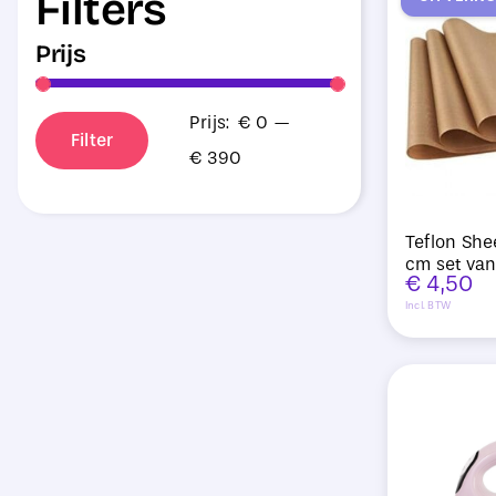
Filters
Prijs
Prijs:
€ 0
—
Filter
Min.
Max.
€ 390
prijs
prijs
Teflon She
cm set va
€
4,50
Incl. BTW