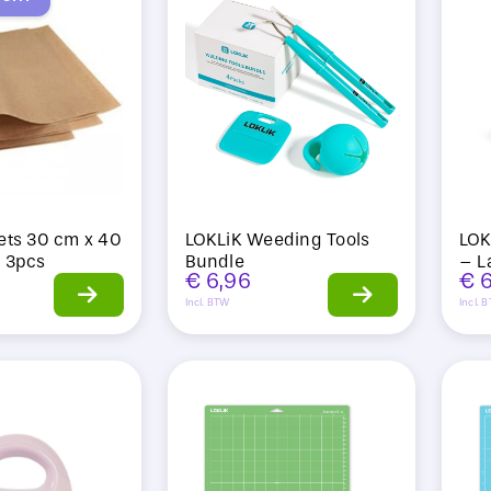
ets 30 cm x 40
LOKLiK Weeding Tools
LOK
n 3pcs
Bundle
– L
€
6,96
€
6
Incl. BTW
Incl. 