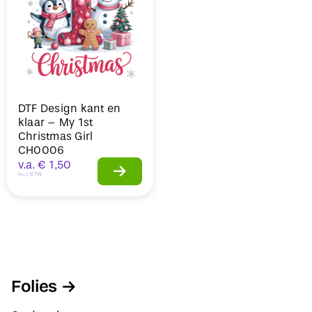
DTF Design kant en
klaar – My 1st
Christmas Girl
CH0006
v.a.
€
1,50
Incl. BTW
Folies