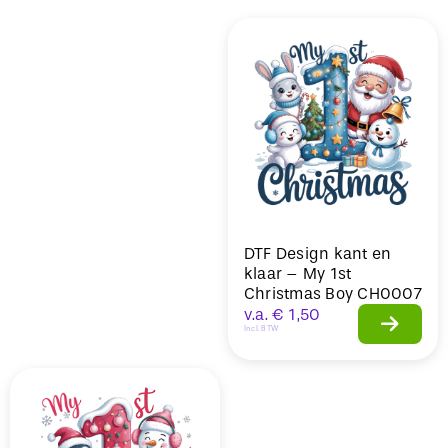
Sale
DTF Design kant en
klaar – My 1st
Christmas Boy CH0007
v.a.
€
1,50
Incl. BTW