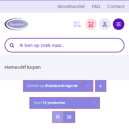
Ga
Groothandel
FAQ
Contact
naar
inhoud
Incl.
BTW
Toggl
Navig
Folies
Zoeken
naar:
Snijplotters
Home
>
dtf kopen
Transferpersen
Sublimatie
Sorteer op
Standaardvolgorde
Blanco Textiel
Toon
12 producten
Hobby Artikelen
DTF Transfers