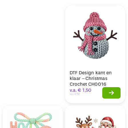
Sale
DTF Design kant en
klaar –Christmas
Crochet CH0016
v.a.
€
1,50
Incl. BTW