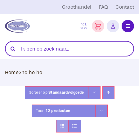
Ga
Groothandel
FAQ
Contact
naar
inhoud
Incl.
BTW
Toggl
Navig
Folies
Zoeken
naar:
Snijplotters
Home
>
ho ho ho
Transferpersen
Sublimatie
Sorteer op
Standaardvolgorde
Blanco Textiel
Toon
12 producten
Hobby Artikelen
DTF Transfers