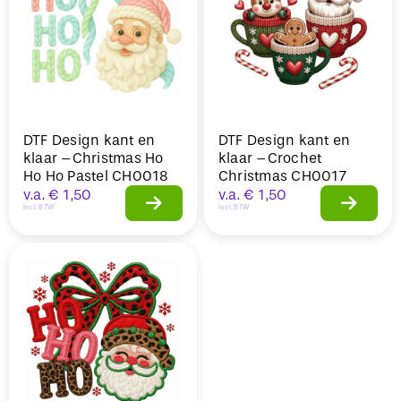
DTF Design kant en
DTF Design kant en
klaar –Christmas Ho
klaar –Crochet
Ho Ho Pastel CH0018
Christmas CH0017
v.a.
€
1,50
v.a.
€
1,50
Incl. BTW
Incl. BTW