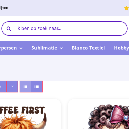
ijven
Zoeken
naar:
rpersen
Sublimatie
Blanco Textiel
Hobby
n