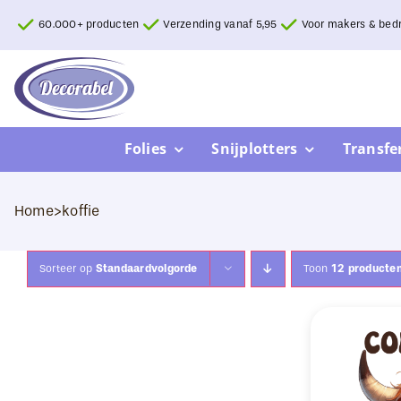
Ga
60.000+ producten
Verzending vanaf 5,95
Voor makers & bedr
naar
inhoud
Folies
Snijplotters
Transfe
Home
>
koffie
Sorteer op
Standaardvolgorde
Toon
12 producte