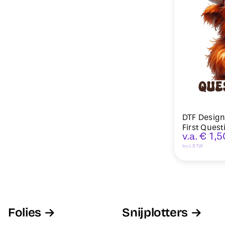
DTF Design
First Ques
v.a.
€
1,5
Incl. BTW
Folies
Snijplotters