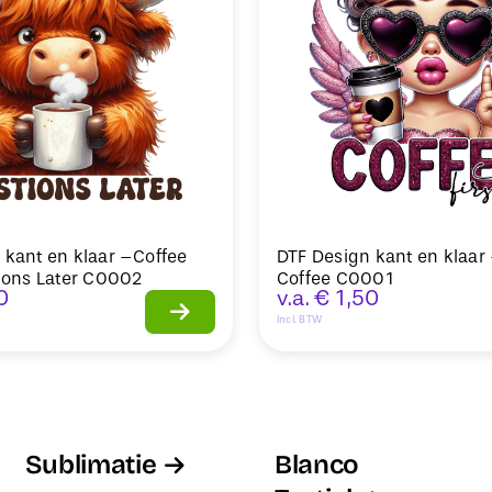
 kant en klaar –Coffee
DTF Design kant en klaar 
tions Later C0002
Coffee C0001
0
v.a.
€
1,50
Incl. BTW
Sublimatie
Blanco