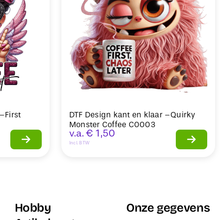
–First
DTF Design kant en klaar –Quirky
Monster Coffee C0003
v.a.
€
1,50
Incl. BTW
Hobby
Onze gegevens