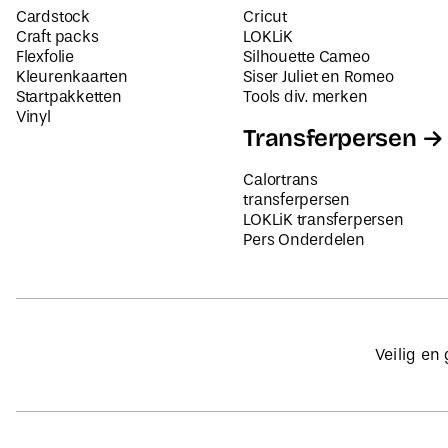
Cardstock
Cricut
Craft packs
LOKLiK
Flexfolie
Silhouette Cameo
Kleurenkaarten
Siser Juliet en Romeo
Startpakketten
Tools div. merken
Vinyl
Transferpersen
Calortrans
transferpersen
LOKLiK transferpersen
Pers Onderdelen
Veilig en