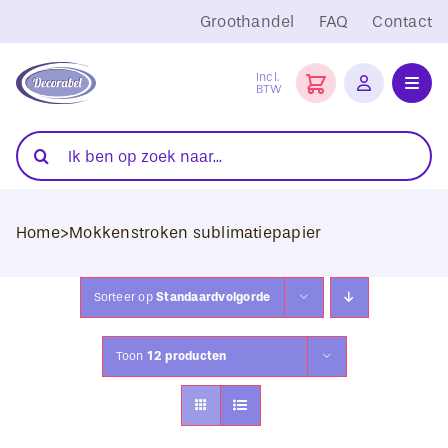
Ga
Groothandel
FAQ
Contact
naar
inhoud
Incl.
BTW
Toggl
Navig
Folies
Zoeken
naar:
Snijplotters
Home
>
Mokkenstroken sublimatiepapier
Transferpersen
Sublimatie
Sorteer op
Standaardvolgorde
Blanco Textiel
Toon
12 producten
Hobby Artikelen
DTF Transfers