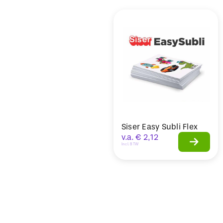
Sale
Siser Easy Subli Flex
v.a.
€
2,12
Incl. BTW