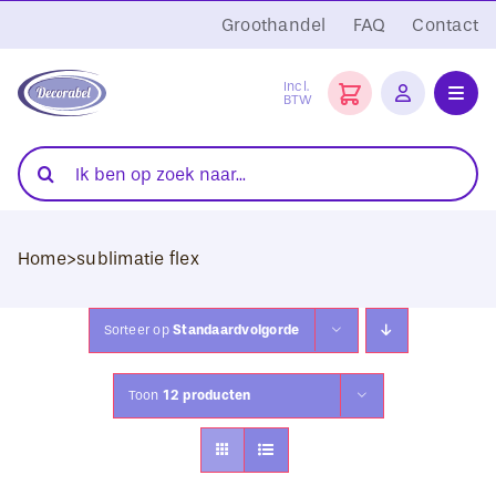
Ga
Groothandel
FAQ
Contact
naar
inhoud
Incl.
BTW
Toggl
Navig
Folies
Zoeken
naar:
Snijplotters
Home
>
sublimatie flex
Transferpersen
Sublimatie
Sorteer op
Standaardvolgorde
Blanco Textiel
Toon
12 producten
Hobby Artikelen
DTF Transfers