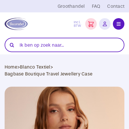
Ga
Groothandel
FAQ
Contact
naar
inhoud
Incl.
BTW
Toggl
Navig
Folies
Zoeken
naar:
Snijplotters
Home
>
Blanco Textiel
>
Transferpersen
Bagbase Boutique Travel Jewellery Case
Sublimatie
Blanco Textiel
Hobby Artikelen
DTF Transfers