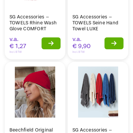
SG Accessories –
SG Accessories –
TOWELS Rhine Wash
TOWELS Seine Hand
Glove COMFORT
Towel LUXE
v.a.
v.a.
€
1,27
€
9,90
Incl. BTW
Incl. BTW
Beechfield Original
SG Accessories –