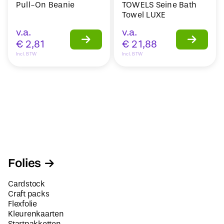
Pull-On Beanie
TOWELS Seine Bath
Towel LUXE
v.a.
v.a.
€
2,81
€
21,88
Incl. BTW
Incl. BTW
Folies
Cardstock
Craft packs
Flexfolie
Kleurenkaarten
Startpakketten