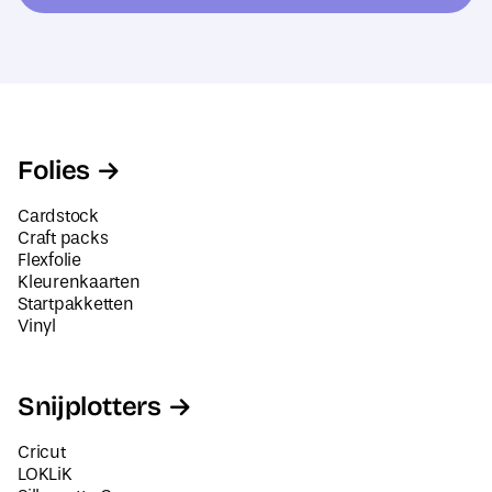
e
d
s
r
*
e
s
N
Folies
a
a
Cardstock
m
Craft packs
Flexfolie
Kleurenkaarten
Startpakketten
Vinyl
Snijplotters
Cricut
LOKLiK
Silhouette Cameo
Siser Juliet en Romeo