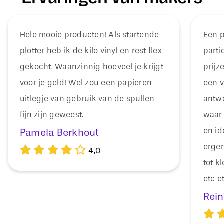
Hele mooie producten! Als startende
Een p
plotter heb ik de kilo vinyl en rest flex
parti
gekocht. Waanzinnig hoeveel je krijgt
prijz
voor je geld! Wel zou een papieren
een vr
uitlegje van gebruik van de spullen
antwo
fijn zijn geweest.
waar 
en id
Pamela Berkhout
ergen
4,0
tot k
etc e
Rein