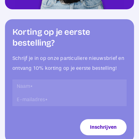
Korting op je eerste
bestelling?
Schrijf je in op onze particuliere nieuwsbrief en
ontvang 10% korting op je eerste bestelling!
N
N
a
a
E
a
a
-
m
m
m
E
*
a
-
i
m
Inschrijven
l
a
a
i
d
l
r
a