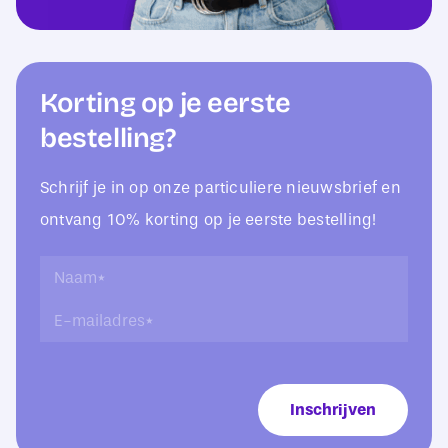
Korting op je eerste
bestelling?
Schrijf je in op onze particuliere nieuwsbrief en
ontvang 10% korting op je eerste bestelling!
*
N
L
a
E
a
a
-
y
m
m
-
*
a
o
i
u
Inschrijven
l
t
a
*
d
r