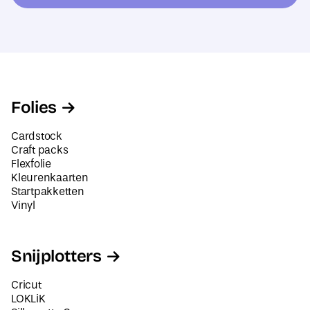
e
s
*
Folies
Cardstock
Craft packs
Flexfolie
Kleurenkaarten
Startpakketten
Vinyl
Snijplotters
Cricut
LOKLiK
Silhouette Cameo
Siser Juliet en Romeo