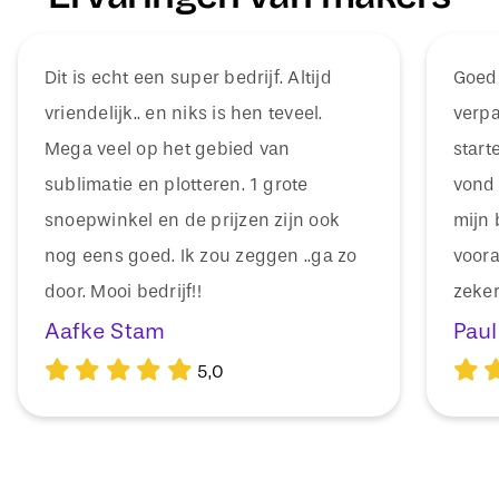
Dit is echt een super bedrijf. Altijd
Goede
vriendelijk.. en niks is hen teveel.
verpa
Mega veel op het gebied van
start
sublimatie en plotteren. 1 grote
vond 
snoepwinkel en de prijzen zijn ook
mijn 
nog eens goed. Ik zou zeggen ..ga zo
voora
door. Mooi bedrijf!!
zeker
Aafke Stam
Paul
5,0