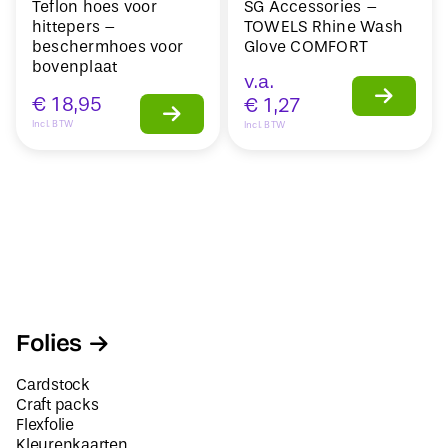
Teflon hoes voor
SG Accessories –
hittepers –
TOWELS Rhine Wash
beschermhoes voor
Glove COMFORT
bovenplaat
v.a.
€
18,95
€
1,27
Incl. BTW
Incl. BTW
Folies
Cardstock
Craft packs
Flexfolie
Kleurenkaarten