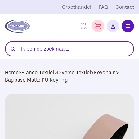
Ga
Groothandel
FAQ
Contact
naar
inhoud
Incl.
BTW
Toggl
Navig
Folies
Zoeken
naar:
Snijplotters
Home
>
Blanco Textiel
>
Diverse Textiel
>
Keychain
>
Transferpersen
Bagbase Matte PU Keyring
Sublimatie
Blanco Textiel
Hobby Artikelen
DTF Transfers