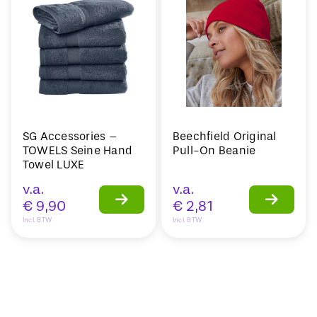
SG Accessories –
Beechfield Original
TOWELS Seine Hand
Pull-On Beanie
Towel LUXE
v.a.
v.a.
€
9,90
€
2,81
Incl. BTW
Incl. BTW