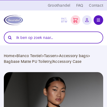
Ga
Groothandel
FAQ
Contact
naar
inhoud
Incl.
BTW
Toggl
Navig
Folies
Zoeken
naar:
Snijplotters
Home
>
Blanco Textiel
>
Tassen
>
Accessory bags
>
Transferpersen
Bagbase Matte PU Toiletry/Accessory Case
Sublimatie
Blanco Textiel
Hobby Artikelen
DTF Transfers