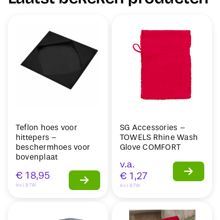
Teflon hoes voor
SG Accessories –
hittepers –
TOWELS Rhine Wash
beschermhoes voor
Glove COMFORT
bovenplaat
v.a.
€
18,95
€
1,27
Incl. BTW
Incl. BTW