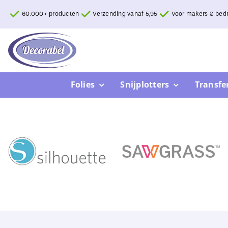
Ga
60.000+ producten
Verzending vanaf 5,95
Voor makers & bedr
naar
inhoud
Folies
Snijplotters
Transfe