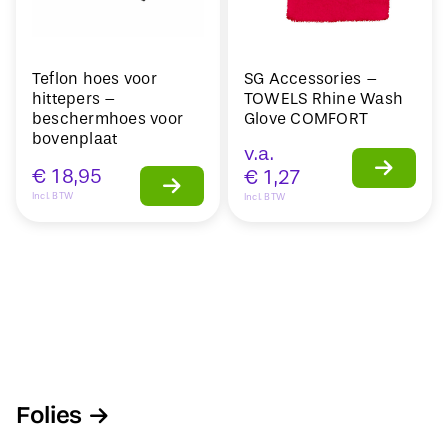
Teflon hoes voor
SG Accessories –
hittepers –
TOWELS Rhine Wash
beschermhoes voor
Glove COMFORT
bovenplaat
v.a.
€
18,95
€
1,27
Incl. BTW
Incl. BTW
Folies