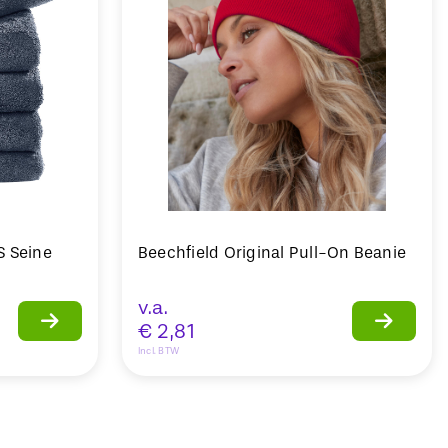
S Seine
Beechfield Original Pull-On Beanie
v.a.
€
2,81
Incl. BTW