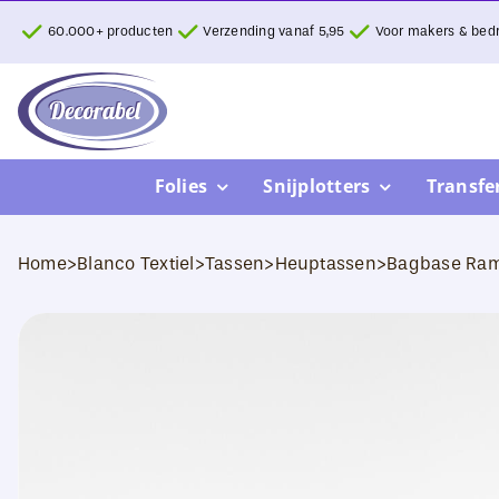
Ga
60.000+ producten
Verzending vanaf 5,95
Voor makers & bedr
naar
inhoud
Folies
Snijplotters
Transfe
Home
>
Blanco Textiel
>
Tassen
>
Heuptassen
>
Bagbase Ram