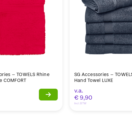
ories – TOWELS Rhine
SG Accessories – TOWEL
ve COMFORT
Hand Towel LUXE
v.a.
€
9,90
Incl. BTW