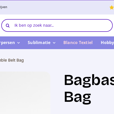
ijven
Zoeken
naar:
rpersen
Sublimatie
Blanco Textiel
Hobby
ble Belt Bag
Bagbas
Bag