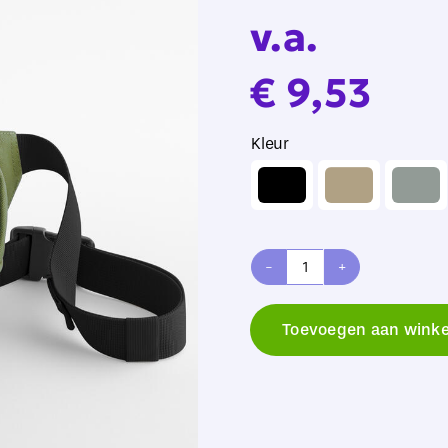
v.a.
€
9,53
Kleur

Bagbase
Ramble
Toevoegen aan wink
Belt
Bag
aantal