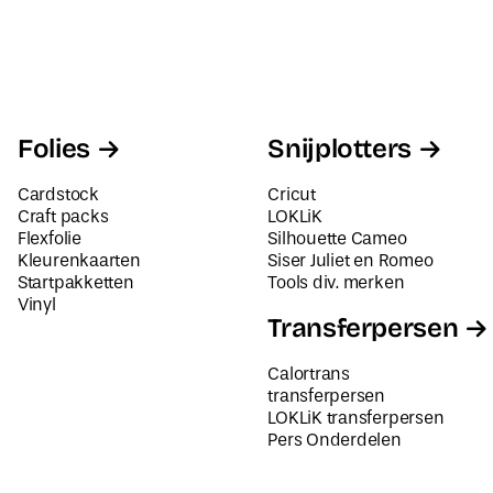
Folies
Snijplotters
Cardstock
Cricut
Craft packs
LOKLiK
Flexfolie
Silhouette Cameo
Kleurenkaarten
Siser Juliet en Romeo
Startpakketten
Tools div. merken
Vinyl
Transferpersen
Calortrans
transferpersen
LOKLiK transferpersen
Pers Onderdelen