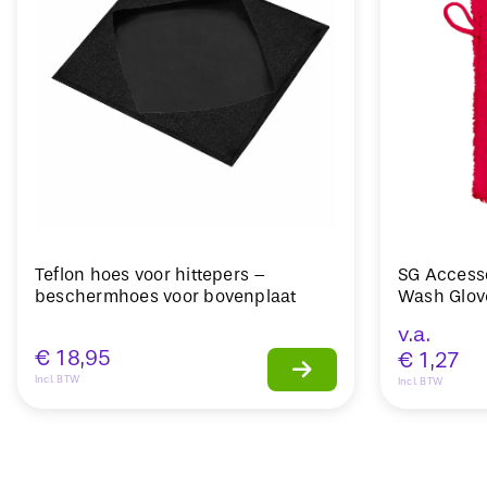
Teflon hoes voor hittepers –
SG Access
beschermhoes voor bovenplaat
Wash Glo
v.a.
€
18,95
€
1,27
Incl. BTW
Incl. BTW