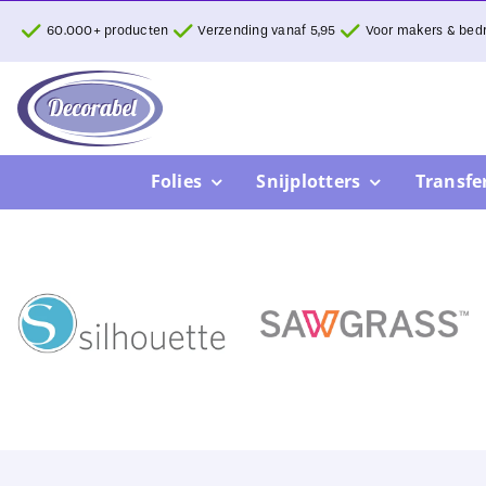
Ga
60.000+ producten
Verzending vanaf 5,95
Voor makers & bedr
naar
inhoud
Folies
Snijplotters
Transfe