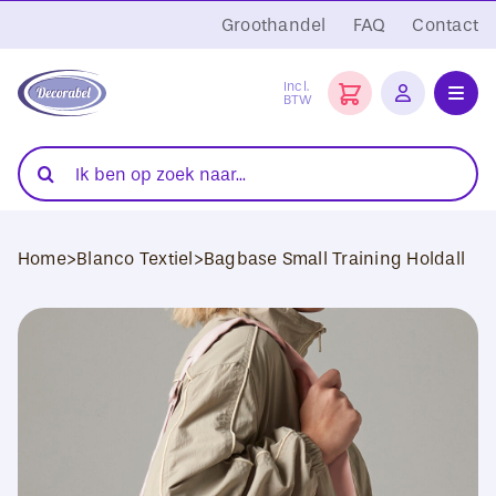
Ga
Groothandel
FAQ
Contact
naar
inhoud
Incl.
BTW
Toggl
Navig
Folies
Zoeken
naar:
Snijplotters
Home
>
Blanco Textiel
>
Bagbase Small Training Holdall
Transferpersen
Sublimatie
Blanco Textiel
Hobby Artikelen
DTF Transfers