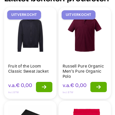
UITVERKOCHT
UITVERKOCHT
Fruit of the Loom
Russell Pure Organic
Classic Sweat Jacket
Men’s Pure Organic
Polo
v.a.
€
0,00
v.a.
€
0,00
Incl. BTW
Incl. BTW