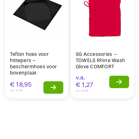
Teflon hoes voor
SG Accessories –
hittepers –
TOWELS Rhine Wash
beschermhoes voor
Glove COMFORT
bovenplaat
v.a.
€
18,95
€
1,27
Incl. BTW
Incl. BTW