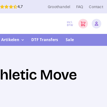
4,7
Groothandel
FAQ
Contact
Incl.
BTW
 Artikelen
DTF Transfers
Sale
hletic Move