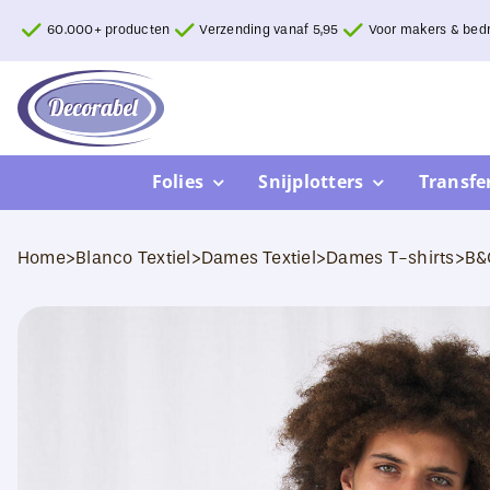
Ga
60.000+ producten
Verzending vanaf 5,95
Voor makers & bedr
naar
inhoud
Folies
Snijplotters
Transfe
Home
>
Blanco Textiel
>
Dames Textiel
>
Dames T-shirts
>
B&