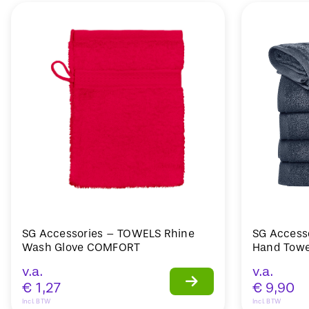
SG Accessories – TOWELS Rhine
SG Access
Wash Glove COMFORT
Hand Towe
v.a.
v.a.
€
1,27
€
9,90
Incl. BTW
Incl. BTW