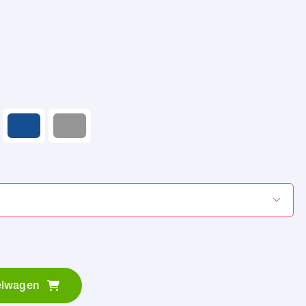

elwagen