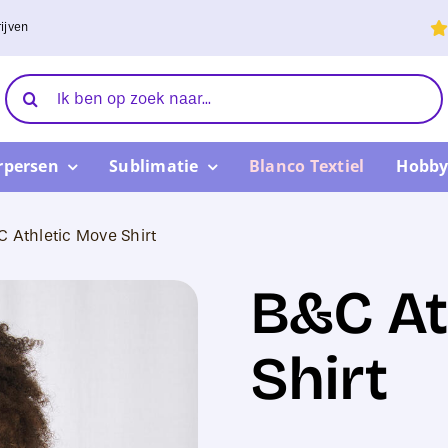
ijven
Zoeken
naar:
rpersen
Sublimatie
Blanco Textiel
Hobby
C Athletic Move Shirt
B&C At
Shirt