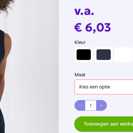
v.a.
€
6,03
Kleur

Maat
B&C
Athletic
Toevoegen aan wink
Move