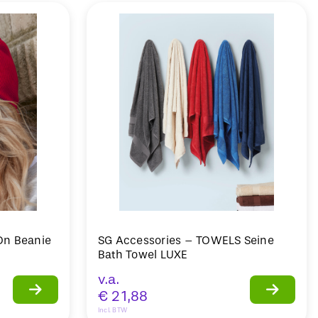
-On Beanie
SG Accessories – TOWELS Seine
Bath Towel LUXE
v.a.
€
21,88
Incl. BTW