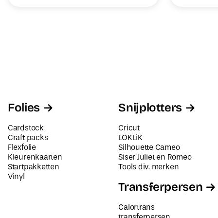
Folies
Snijplotters
Cardstock
Cricut
Craft packs
LOKLiK
Flexfolie
Silhouette Cameo
Kleurenkaarten
Siser Juliet en Romeo
Startpakketten
Tools div. merken
Vinyl
Transferpersen
Calortrans
transferpersen