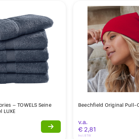
ories – TOWELS Seine
Beechfield Original Pull
l LUXE
v.a.
€
2,81
Incl. BTW