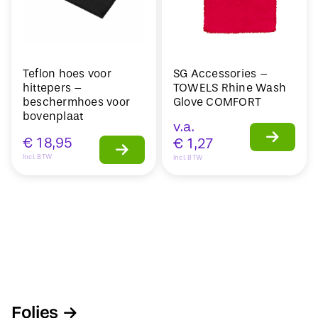
Teflon hoes voor
SG Accessories –
hittepers –
TOWELS Rhine Wash
beschermhoes voor
Glove COMFORT
bovenplaat
v.a.
€
18,95
€
1,27
Incl. BTW
Incl. BTW
Folies