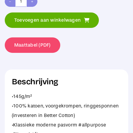
B&C
#E150
Toevoegen aan winkelwagen
V
T-
Shirt
Maattabel (PDF)
aantal
Beschrijving
·145g/m²
·100% katoen, voorgekrompen, ringgesponnen
(investeren in Better Cotton)
·Klassieke moderne pasvorm #allpurpose