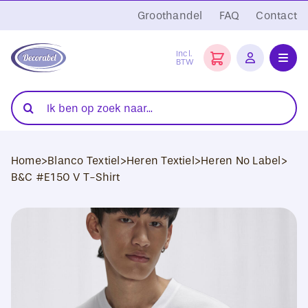
Ga
Groothandel
FAQ
Contact
naar
inhoud
Incl.
BTW
Toggl
Navig
Folies
Zoeken
naar:
Snijplotters
Home
>
Blanco Textiel
>
Heren Textiel
>
Heren No Label
>
Transferpersen
B&C #E150 V T-Shirt
Sublimatie
Blanco Textiel
Hobby Artikelen
DTF Transfers