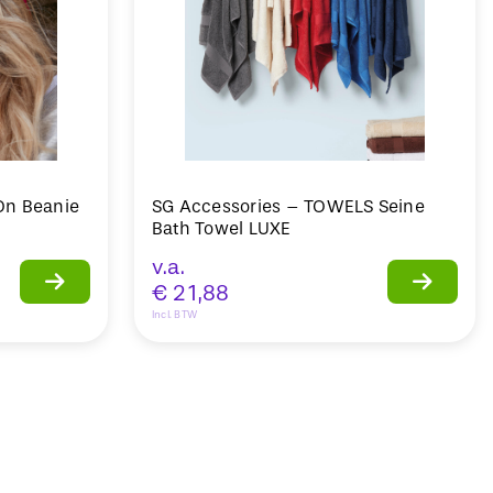
-On Beanie
SG Accessories – TOWELS Seine
Bath Towel LUXE
v.a.
€
21,88
Incl. BTW