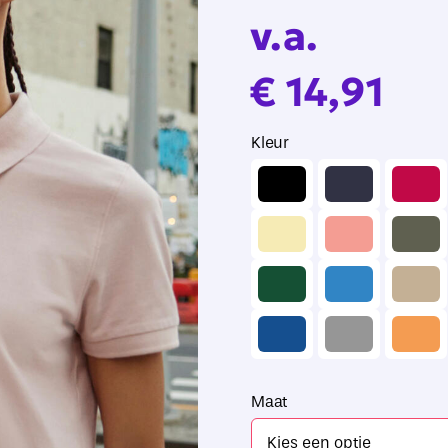
v.a.
€
14,91
Kleur

Maat