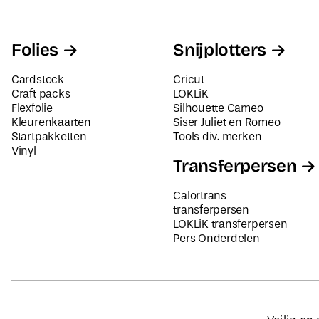
Folies
Snijplotters
Cardstock
Cricut
Craft packs
LOKLiK
Flexfolie
Silhouette Cameo
Kleurenkaarten
Siser Juliet en Romeo
Startpakketten
Tools div. merken
Vinyl
Transferpersen
Calortrans
transferpersen
LOKLiK transferpersen
Pers Onderdelen