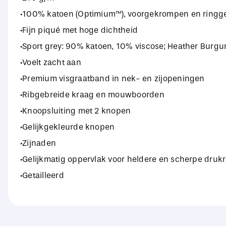
·100% katoen (Optimium™), voorgekrompen en ring
·Fijn piqué met hoge dichtheid
·Sport grey: 90% katoen, 10% viscose; Heather Burgu
·Voelt zacht aan
·Premium visgraatband in nek- en zijopeningen
·Ribgebreide kraag en mouwboorden
·Knoopsluiting met 2 knopen
·Gelijkgekleurde knopen
·Zijnaden
·Gelijkmatig oppervlak voor heldere en scherpe drukr
·Getailleerd