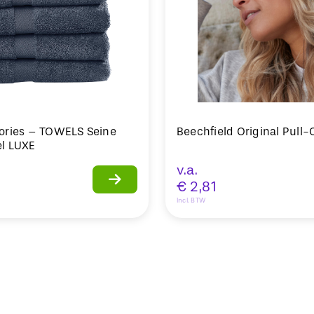
ories – TOWELS Seine
Beechfield Original Pull
l LUXE
v.a.
€
2,81
Incl. BTW