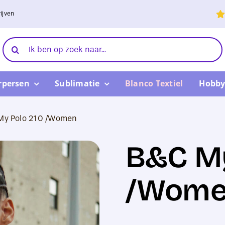
ijven
Zoeken
naar:
rpersen
Sublimatie
Blanco Textiel
Hobby
My Polo 210 /Women
B&C My
/Wom