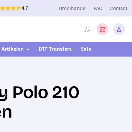
4,7
Groothandel
FAQ
Contact
Incl.
BTW
 Artikelen
DTF Transfers
Sale
 Polo 210
en