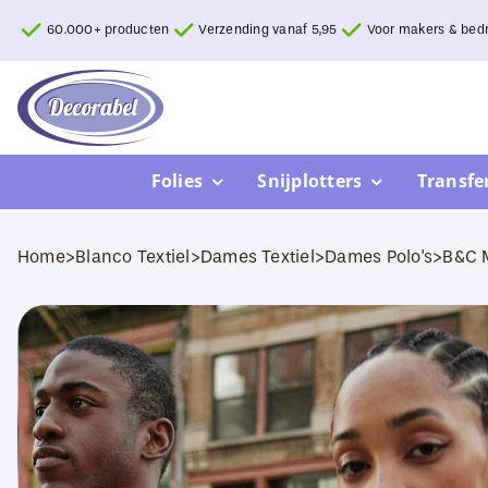
Ga
60.000+ producten
Verzending vanaf 5,95
Voor makers & bedr
naar
inhoud
Folies
Snijplotters
Transfe
Home
>
Blanco Textiel
>
Dames Textiel
>
Dames Polo's
>
B&C 