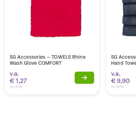
SG Accessories – TOWELS Rhine
SG Access
Wash Glove COMFORT
Hand Towe
v.a.
v.a.
€
1,27
€
9,90
Incl. BTW
Incl. BTW