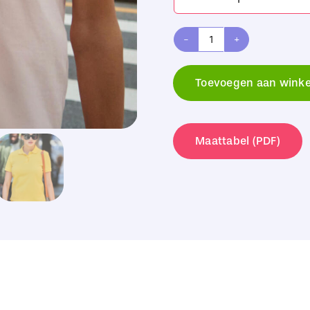
B&C
My
Toevoegen aan wink
Polo
210
/Women
Maattabel (PDF)
aantal