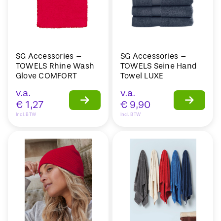
SG Accessories –
SG Accessories –
TOWELS Rhine Wash
TOWELS Seine Hand
Glove COMFORT
Towel LUXE
v.a.
v.a.
€
1,27
€
9,90
Incl. BTW
Incl. BTW