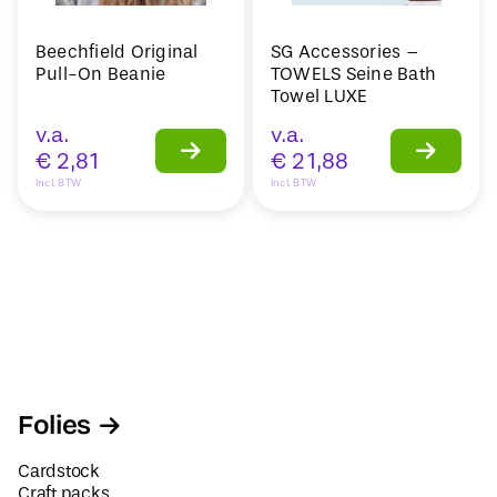
Beechfield Original
SG Accessories –
Pull-On Beanie
TOWELS Seine Bath
Towel LUXE
v.a.
v.a.
€
2,81
€
21,88
Incl. BTW
Incl. BTW
Folies
Cardstock
Craft packs