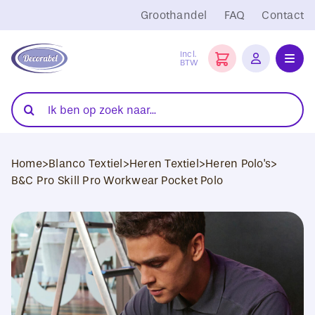
Ga
Groothandel
FAQ
Contact
naar
inhoud
Incl.
BTW
Toggl
Navig
Folies
Zoeken
naar:
Snijplotters
Home
>
Blanco Textiel
>
Heren Textiel
>
Heren Polo's
>
Transferpersen
B&C Pro Skill Pro Workwear Pocket Polo
Sublimatie
Blanco Textiel
Hobby Artikelen
DTF Transfers