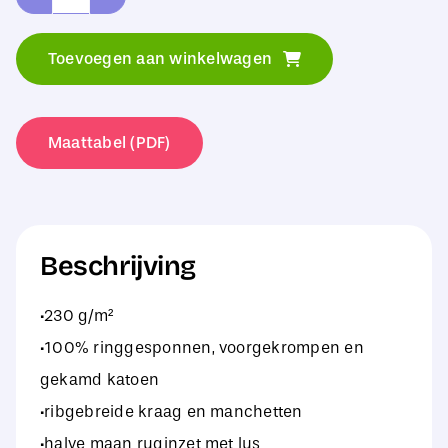
B&C
Pro
Toevoegen aan winkelwagen
Skill
Pro
Workwear
Maattabel (PDF)
Pocket
Polo
aantal
Beschrijving
·230 g/m²
·100% ringgesponnen, voorgekrompen en
gekamd katoen
·ribgebreide kraag en manchetten
·halve maan ruginzet met lus