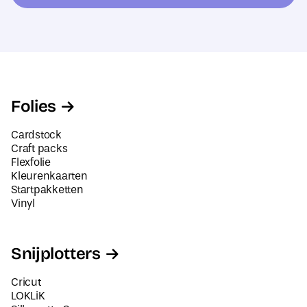
e
a
s
i
*
l
a
d
Folies
r
e
Cardstock
s
Craft packs
Flexfolie
Kleurenkaarten
Startpakketten
Vinyl
Snijplotters
Cricut
LOKLiK
Silhouette Cameo
Siser Juliet en Romeo