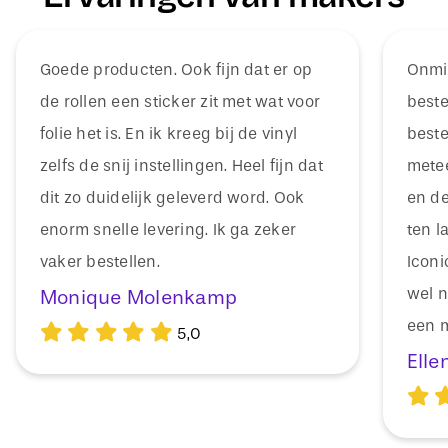
Goede producten. Ook fijn dat er op
Onmid
de rollen een sticker zit met wat voor
beste
folie het is. En ik kreeg bij de vinyl
beste
zelfs de snij instellingen. Heel fijn dat
mete
dit zo duidelijk geleverd word. Ook
en de
enorm snelle levering. Ik ga zeker
ten l
vaker bestellen.
Icon
wel n
Monique Molenkamp
een m
5,0
Elle