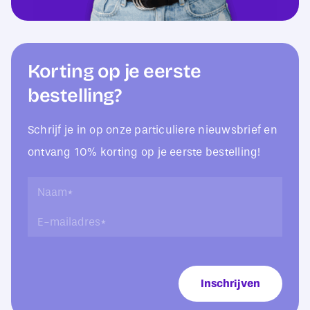
Korting op je eerste
bestelling?
Schrijf je in op onze particuliere nieuwsbrief en
ontvang 10% korting op je eerste bestelling!
N
N
a
a
E
a
a
-
m
m
m
N
*
a
a
i
a
Inschrijven
l
m
a
E
d
-
r
m