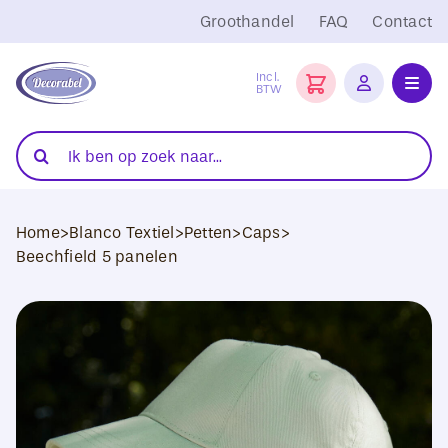
Ga
Groothandel
FAQ
Contact
naar
inhoud
Incl.
BTW
Toggl
Navig
Folies
Zoeken
naar:
Snijplotters
Home
>
Blanco Textiel
>
Petten
>
Caps
>
Transferpersen
Beechfield 5 panelen
Sublimatie
Blanco Textiel
Hobby Artikelen
DTF Transfers