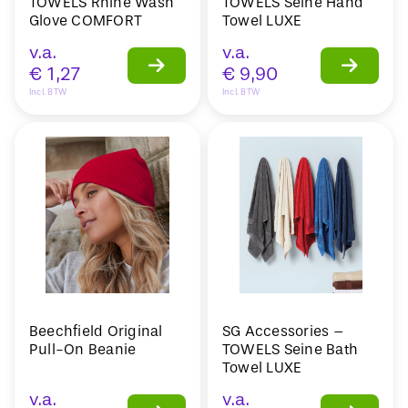
TOWELS Rhine Wash
TOWELS Seine Hand
Glove COMFORT
Towel LUXE
v.a.
v.a.
€
1,27
€
9,90
Incl. BTW
Incl. BTW
Beechfield Original
SG Accessories –
Pull-On Beanie
TOWELS Seine Bath
Towel LUXE
v.a.
v.a.