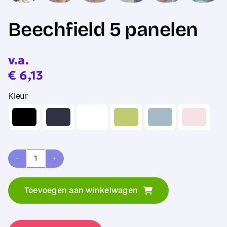
Beechfield 5 panelen
v.a.
€
6,13
Kleur
Beechfield
5
Toevoegen aan winkelwagen
panelen
aantal