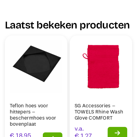
Laatst bekeken producten
Teflon hoes voor
SG Accessories –
hittepers –
TOWELS Rhine Wash
beschermhoes voor
Glove COMFORT
bovenplaat
v.a.
€
18,95
€
1,27