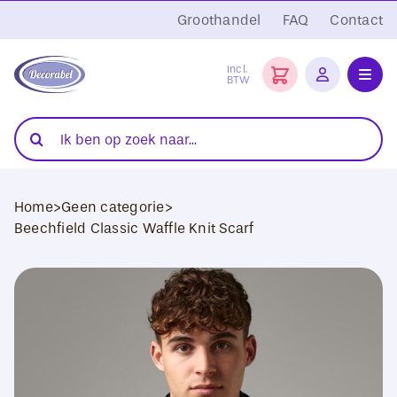
Ga
Groothandel
FAQ
Contact
naar
inhoud
Incl.
BTW
Toggl
Navig
Folies
Zoeken
naar:
Snijplotters
Home
>
Geen categorie
>
Transferpersen
Beechfield Classic Waffle Knit Scarf
Sublimatie
Blanco Textiel
Hobby Artikelen
DTF Transfers