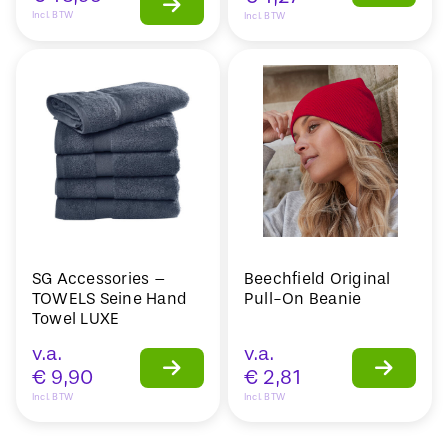
Incl. BTW
Incl. BTW
SG Accessories –
Beechfield Original
TOWELS Seine Hand
Pull-On Beanie
Towel LUXE
v.a.
v.a.
€
9,90
€
2,81
Incl. BTW
Incl. BTW