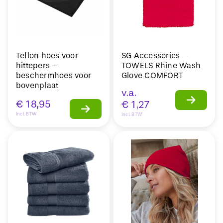
Teflon hoes voor
SG Accessories –
hittepers –
TOWELS Rhine Wash
beschermhoes voor
Glove COMFORT
bovenplaat
v.a.
€
18,95
€
1,27
Incl. BTW
Incl. BTW