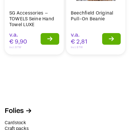
SG Accessories –
Beechfield Original
TOWELS Seine Hand
Pull-On Beanie
Towel LUXE
v.a.
v.a.
€
9,90
€
2,81
Incl. BTW
Incl. BTW
Folies
Cardstock
Craft packs