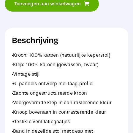
Toevoegen aan winkelwagen
Peak
Low
Profile
Vintage
Beschrijving
Cap
·Kroon: 100% katoen (natuurlijke keperstof)
aantal
·Klep: 100% katoen (gewassen, zwaar)
·Vintage stijl
·6-paneels ontwerp met laag profiel
·Zachte ongestructureerde kroon
·Voorgevormde klep in contrasterende kleur
·Knoop bovenaan in contrasterende kleur
·Gestikte ventilatiegaatjes
·Band in dezelfde stof met gesp met