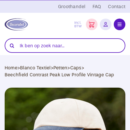
Ga
Groothandel
FAQ
Contact
naar
inhoud
Incl.
BTW
Toggl
Navig
Folies
Zoeken
naar:
Snijplotters
Home
>
Blanco Textiel
>
Petten
>
Caps
>
Transferpersen
Beechfield Contrast Peak Low Profile Vintage Cap
Sublimatie
Blanco Textiel
Hobby Artikelen
DTF Transfers