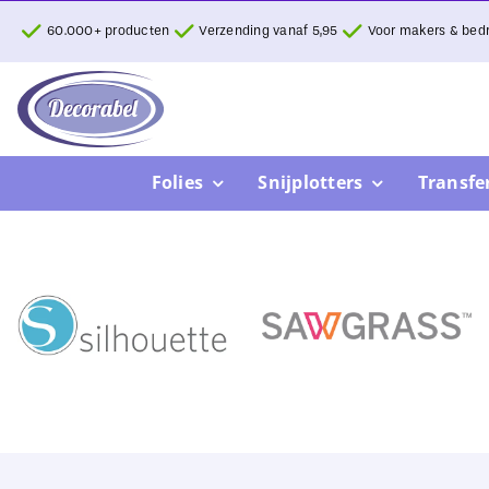
Ga
60.000+ producten
Verzending vanaf 5,95
Voor makers & bedr
naar
inhoud
Folies
Snijplotters
Transfe