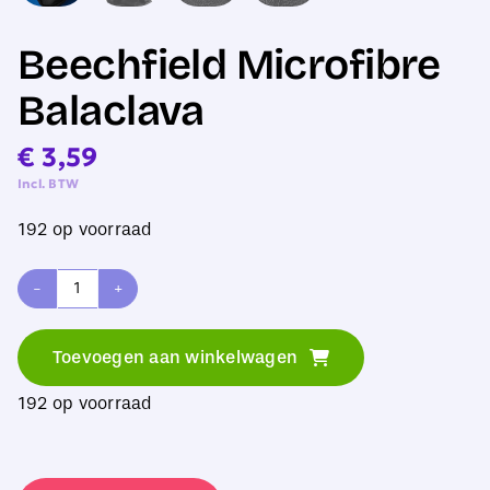
Beechfield Microfibre
Balaclava
€
3,59
Incl. BTW
192 op voorraad
Beechfield
Microfibre
Toevoegen aan winkelwagen
Balaclava
192 op voorraad
aantal