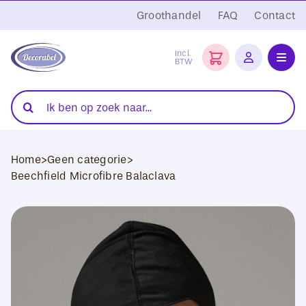
Ga
Groothandel
FAQ
Contact
naar
inhoud
Incl.
BTW
Toggl
Navig
Folies
Zoeken
naar:
Snijplotters
Home
>
Geen categorie
>
Transferpersen
Beechfield Microfibre Balaclava
Sublimatie
Blanco Textiel
Hobby Artikelen
DTF Transfers