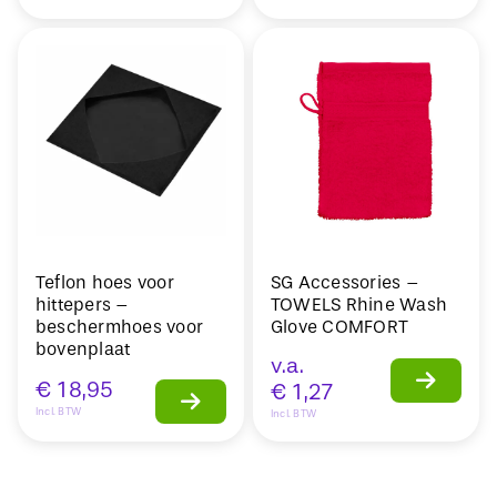
Teflon hoes voor
SG Accessories –
hittepers –
TOWELS Rhine Wash
beschermhoes voor
Glove COMFORT
bovenplaat
v.a.
€
18,95
€
1,27
Incl. BTW
Incl. BTW