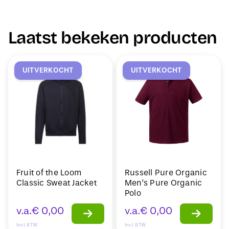
Laatst bekeken producten
UITVERKOCHT
UITVERKOCHT
Fruit of the Loom
Russell Pure Organic
Classic Sweat Jacket
Men’s Pure Organic
Polo
v.a.
€
0,00
v.a.
€
0,00
Incl. BTW
Incl. BTW