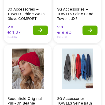
SG Accessories –
SG Accessories –
TOWELS Rhine Wash
TOWELS Seine Hand
Glove COMFORT
Towel LUXE
v.a.
v.a.
€
1,27
€
9,90
Incl. BTW
Incl. BTW
Beechfield Original
SG Accessories –
Pull-On Beanie
TOWELS Seine Bath