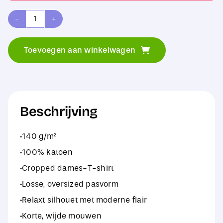
Build
Your
Toevoegen aan winkelwagen
Brand
Ladies
Short
Oversized
Beschrijving
Tee
·140 g/m²
aantal
·100% katoen
·Cropped dames-T-shirt
·Losse, oversized pasvorm
·Relaxt silhouet met moderne flair
·Korte, wijde mouwen