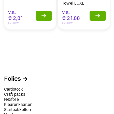
Towel LUXE
v.a.
v.a.
€
2,81
€
21,88
Incl. BTW
Incl. BTW
Folies
Cardstock
Craft packs
Flexfolie
Kleurenkaarten
Startpakketten