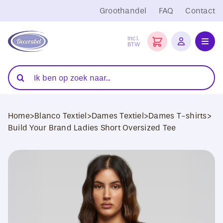
Ga
Groothandel
FAQ
Contact
naar
inhoud
Incl.
BTW
Toggl
Navig
Folies
Zoeken
naar:
Snijplotters
Home
>
Blanco Textiel
>
Dames Textiel
>
Dames T-shirts
>
Transferpersen
Build Your Brand Ladies Short Oversized Tee
Sublimatie
Blanco Textiel
Hobby Artikelen
DTF Transfers