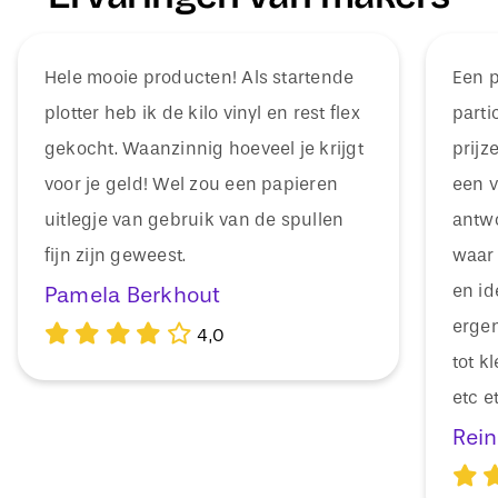
Hele mooie producten! Als startende
Een p
plotter heb ik de kilo vinyl en rest flex
parti
gekocht. Waanzinnig hoeveel je krijgt
prijz
voor je geld! Wel zou een papieren
een vr
uitlegje van gebruik van de spullen
antwo
fijn zijn geweest.
waar 
en id
Pamela Berkhout
ergen
4,0
tot k
etc e
Rein