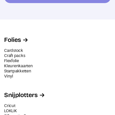
e
e
s
s
*
Folies
Cardstock
Craft packs
Flexfolie
Kleurenkaarten
Startpakketten
Vinyl
Snijplotters
Cricut
LOKLiK
Silhouette Cameo
Siser Juliet en Romeo