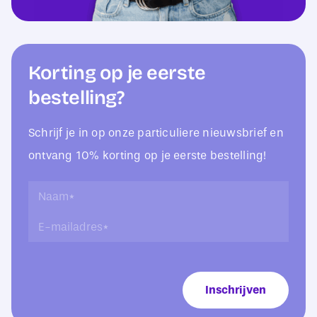
Korting op je eerste
bestelling?
Schrijf je in op onze particuliere nieuwsbrief en
ontvang 10% korting op je eerste bestelling!
*
N
*
a
E
E
a
-
-
m
m
m
*
a
a
i
i
Inschrijven
l
l
a
a
d
d
r
r